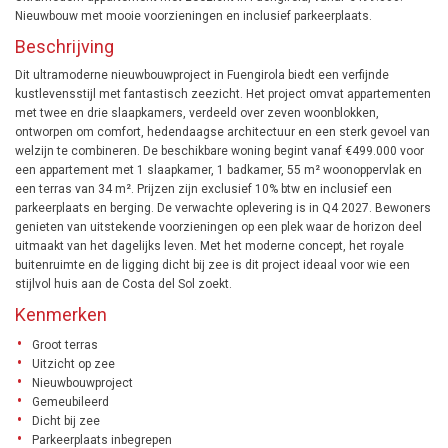
Nieuwbouw met mooie voorzieningen en inclusief parkeerplaats.
Beschrijving
Dit ultramoderne nieuwbouwproject in Fuengirola biedt een verfijnde
kustlevensstijl met fantastisch zeezicht. Het project omvat appartementen
met twee en drie slaapkamers, verdeeld over zeven woonblokken,
ontworpen om comfort, hedendaagse architectuur en een sterk gevoel van
welzijn te combineren. De beschikbare woning begint vanaf €499.000 voor
een appartement met 1 slaapkamer, 1 badkamer, 55 m² woonoppervlak en
een terras van 34 m². Prijzen zijn exclusief 10% btw en inclusief een
parkeerplaats en berging. De verwachte oplevering is in Q4 2027. Bewoners
genieten van uitstekende voorzieningen op een plek waar de horizon deel
uitmaakt van het dagelijks leven. Met het moderne concept, het royale
buitenruimte en de ligging dicht bij zee is dit project ideaal voor wie een
stijlvol huis aan de Costa del Sol zoekt.
Kenmerken
Groot terras
Uitzicht op zee
Nieuwbouwproject
Gemeubileerd
Dicht bij zee
Parkeerplaats inbegrepen