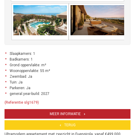
Slaapkamers: 1
Badkamers: 1
Grond oppervlakte: m²
Woonoppervlakte: 55 m²
Zwembad: Ja
Tuin: Ja
Parkeren: Ja
general.year-build: 2027
(Referentie slg1679)
MEER INFORMATIE
TERUG
Ultramodern appartement met zeezicht in Fuengirola, vanaf €499.000.