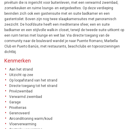
privétuin die is ingericht voor buitenleven, met een verwarmd zwembad,
zomerkeuken en ruime lounge- en eetgedeeltes. Op deze verdieping
bevinden zich ook een gastensuite met en suite badkamer en een
gastentoilet. Boven zijn nog twee slaapkamersuites met panoramisch
zeezicht. De hoofdsuite heeft een mediterrane sfeer, een en suite
badkamer en een stijlvolle walk-in closet, terwijl de tweede suite uitkomt op
een ruim terras met lounge en wet bar. Via directe toegang van de
community naar de boulevard wandel je naar Puente Romano, Marbella
Club en Puerto Banús, met restaurants, beachclubs en topvoorzieningen
dichtbij.
Kenmerken
Aan het strand
Uitzicht op zee
Op loopafstand van het strand
Directe toegang tot het strand
Privézwembad
Verwarmd zwembad
Garage
Privéterras
Gerenoveerd
Airconditioning warm/koud
Vloerverwarming