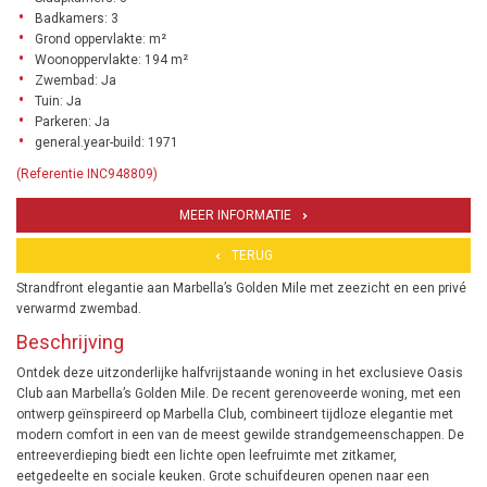
Badkamers: 3
Grond oppervlakte: m²
Woonoppervlakte: 194 m²
Zwembad: Ja
Tuin: Ja
Parkeren: Ja
general.year-build: 1971
(Referentie INC948809)
MEER INFORMATIE
TERUG
Strandfront elegantie aan Marbella’s Golden Mile met zeezicht en een privé
verwarmd zwembad.
Beschrijving
Ontdek deze uitzonderlijke halfvrijstaande woning in het exclusieve Oasis
Club aan Marbella’s Golden Mile. De recent gerenoveerde woning, met een
ontwerp geïnspireerd op Marbella Club, combineert tijdloze elegantie met
modern comfort in een van de meest gewilde strandgemeenschappen. De
entreeverdieping biedt een lichte open leefruimte met zitkamer,
eetgedeelte en sociale keuken. Grote schuifdeuren openen naar een