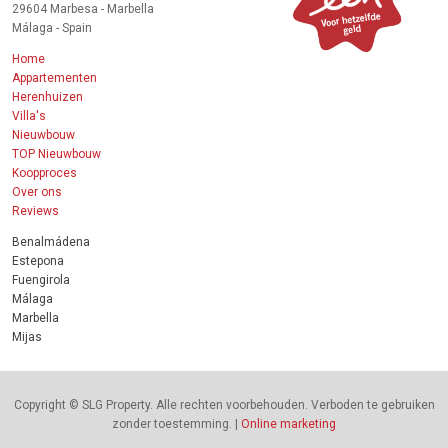
29604 Marbesa - Marbella
Málaga - Spain
Home
Appartementen
Herenhuizen
Villa's
Nieuwbouw
TOP Nieuwbouw
Koopproces
Over ons
Reviews
Benalmádena
Estepona
Fuengirola
Málaga
Marbella
Mijas
Copyright © SLG Property. Alle rechten voorbehouden. Verboden te gebruiken
zonder toestemming. |
Online marketing