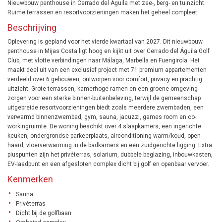
Nieuwbouw penthouse in Cerrado del Águila met zee-, berg- en tuinzicht.
Ruime terrassen en resortvoorzieningen maken het geheel compleet.
Beschrijving
Oplevering is gepland voor het vierde kwartaal van 2027. Dit nieuwbouw
penthouse in Mijas Costa ligt hoog en kijkt uit over Cerrado del Águila Golf
Club, met vlotte verbindingen naar Málaga, Marbella en Fuengirola. Het
maakt deel uit van een exclusief project met 71 premium appartementen
verdeeld over 6 gebouwen, ontworpen voor comfort, privacy en prachtig
uitzicht. Grote terrassen, kamerhoge ramen en een groene omgeving
zorgen voor een sterke binnen-buitenbeleving, terwijl de gemeenschap
uitgebreide resortvoorzieningen biedt zoals meerdere zwembaden, een
verwarmd binnenzwembad, gym, sauna, jacuzzi, games room en co-
workingruimte. De woning beschikt over 4 slaapkamers, een ingerichte
keuken, ondergrondse parkeerplaats, airconditioning warm/koud, open
haard, vloerverwarming in de badkamers en een zuidgerichte ligging. Extra
pluspunten zijn het privéterras, solarium, dubbele beglazing, inbouwkasten,
EV-laadpunt en een afgesloten complex dicht bij golf en openbaar vervoer.
Kenmerken
Sauna
Privéterras
Dicht bij de golfbaan