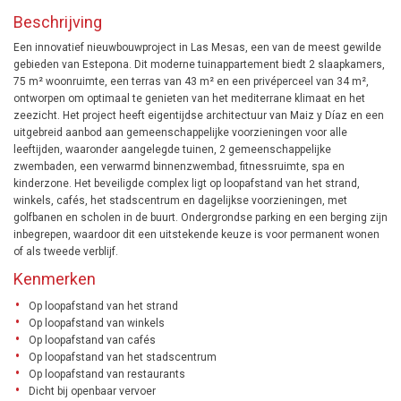
Beschrijving
Een innovatief nieuwbouwproject in Las Mesas, een van de meest gewilde
gebieden van Estepona. Dit moderne tuinappartement biedt 2 slaapkamers,
75 m² woonruimte, een terras van 43 m² en een privéperceel van 34 m²,
ontworpen om optimaal te genieten van het mediterrane klimaat en het
zeezicht. Het project heeft eigentijdse architectuur van Maiz y Díaz en een
uitgebreid aanbod aan gemeenschappelijke voorzieningen voor alle
leeftijden, waaronder aangelegde tuinen, 2 gemeenschappelijke
zwembaden, een verwarmd binnenzwembad, fitnessruimte, spa en
kinderzone. Het beveiligde complex ligt op loopafstand van het strand,
winkels, cafés, het stadscentrum en dagelijkse voorzieningen, met
golfbanen en scholen in de buurt. Ondergrondse parking en een berging zijn
inbegrepen, waardoor dit een uitstekende keuze is voor permanent wonen
of als tweede verblijf.
Kenmerken
Op loopafstand van het strand
Op loopafstand van winkels
Op loopafstand van cafés
Op loopafstand van het stadscentrum
Op loopafstand van restaurants
Dicht bij openbaar vervoer