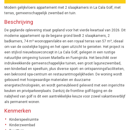
Modern gelijkvloers appartement met 2 slaapkamers in La Cala Golf, met
terras, gemeenschappelijk zwembad en tuin.
Beschrijving
De geplande oplevering staat gepland voor het vierde kwartaal van 2026. Dit
moderne appartement op de begane grond biedt 2 slaapkamers, 2
badkamers, 74 m² woonoppervlakte en een royaal terras van 57 m², ideaal
om van de oostelijke ligging en het open uitzicht te genieten. Het project is
een stijlvol nieuwbouwconcept in La Cala Golf, gelegen in een rustige
natuurlijke omgeving tussen Marbella en Fuengirola. Het beschikt over
indrukwekkende gemeenschappelijke tuinen, een groot lagunezwembad,
een kinderbad en speeltuin, plus diverse sport- en ontspanningsfaciliteiten,
een bekroond spa-centrum en restaurantmogelijkheden. De woning wordt
gebouwd met hoogwaardige materialen en duurzame
energietechnologieën, en wordt gemeubileerd geleverd met een ingerichte
keuken en privéparkeerplaats. Dankzij de frontline golf-ligging en de
nabijheid van golf is dit een aantrekkelijke keuze voor zowel vakantieverblijf
als permanent wonen.
Kenmerken
Kinderspeelruimte
Kinderzwembad