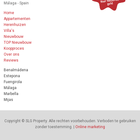
Málaga - Spain
Home
Appartementen
Herenhuizen
Villa's
Nieuwbouw
TOP Nieuwbouw
Koopproces
Over ons
Reviews
Benalmádena
Estepona
Fuengirola
Málaga
Marbella
Mijas
Copyright © SLG Property. Alle rechten voorbehouden. Verboden te gebruiken
zonder toestemming. |
Online marketing