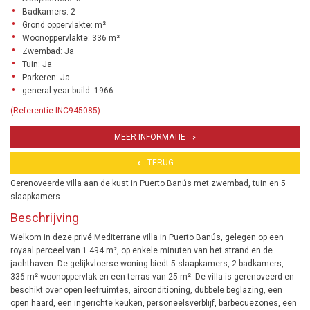
Badkamers: 2
Grond oppervlakte: m²
Woonoppervlakte: 336 m²
Zwembad: Ja
Tuin: Ja
Parkeren: Ja
general.year-build: 1966
(Referentie INC945085)
MEER INFORMATIE
TERUG
Gerenoveerde villa aan de kust in Puerto Banús met zwembad, tuin en 5
slaapkamers.
Beschrijving
Welkom in deze privé Mediterrane villa in Puerto Banús, gelegen op een
royaal perceel van 1.494 m², op enkele minuten van het strand en de
jachthaven. De gelijkvloerse woning biedt 5 slaapkamers, 2 badkamers,
336 m² woonoppervlak en een terras van 25 m². De villa is gerenoveerd en
beschikt over open leefruimtes, airconditioning, dubbele beglazing, een
open haard, een ingerichte keuken, personeelsverblijf, barbecuezones, een