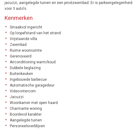
jacuzzi, aangelegde tuinen en een privézwembad. Er is parkeergelegenheid
voor 3 auto's.
Kenmerken
Smaakvol ingericht
Op loopafstand van het strand
Vrijstaande villa
Zwembad
Ruime woonruimte
Gerenoveerd
Airconditioning warm/koud
Dubbele beglazing
Buitenkeuken
Ingebouwde barbecue
Automatische garagedeur
Video-intercom
Jacuzzi
Woonkamer met open haard
Charmante woning
Boordevol karakter
Aangelegde tuinen
Personeelsverblijven