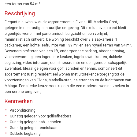
een terras van 54 m².
Beschrijving
Elegant nieuwbouw duplexappartement in Elviria Hill, Marbella Oost,
gelegen in een rustige natuurlijke omgeving. Dit exclusieve project biedt
eigentijds wonen met panoramisch bergzicht en een verfijnd,
minimalistisch ontwerp. De woning beschikt over 3 slaapkamers, 1
badkamer, een lichte leefruimte van 139 m² en een royaal terras van 54 m².
Bewoners profiteren van een lift, ondergrondse parking, airconditioning,
vloerverwarming, een ingerichte keuken, ingebouwde kasten, dubbele
beglazing, video-intercom, een fitnessruimte en een gemeenschappelijk
zwembad. Ideaal gelegen voor golf, scholen en tennis, combineert dit
appartement rustig residentieel wonen met uitstekende toegang tot de
voorzieningen van Elviria, Marbella-stad, de stranden en de luchthaven van
Málaga. Een sterke keuze voor kopers die een moderne woning zoeken in
een serene omgeving.
Kenmerken
Airconditioning
Gunstig gelegen voor golfliefhebbers
Gunstig gelegen nabij scholen
Gunstig gelegen tennisbaan
Dubbele beglazing