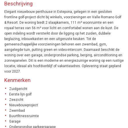
Beschrijving
Elegant nieuwbouw penthouse in Estepona, gelegen in een gesloten
frontline golf-project dicht bij winkels, voorzieningen en Valle Romano Golf
& Resort. De woning biedt 2 slaapkamers, 111 m² woonruimte en een
royaal terras van 56 m² voor licht en comfortabel wonen aan de kust. De
open indeling wordt versterkt door de ligging op het zuiden, dubbele
beglazing, inbouwkasten en een uitgeruste keuken. Tot de
gemeenschappelijke voorzieningen behoren een zwembad, gym,
aangelegde tuin, putting green en video-intercom. Daarnaast beschikt de
woning over een garage, ondergrondse parking, berging, airconditioning en
zonnepanelen. Dit is een moderne en energiezuinige woning op een rustige
locatie, ideaal als hoofdverblijf of vakantieadres. Oplevering staat gepland
voor 2027.
Kenmerken
Zuidgericht
Eerste lijn golf
Zeezicht
Nieuwbouwproject
Zwembad
Buurtfitnessruimte
Garage
Ondergrondse parkeergarage