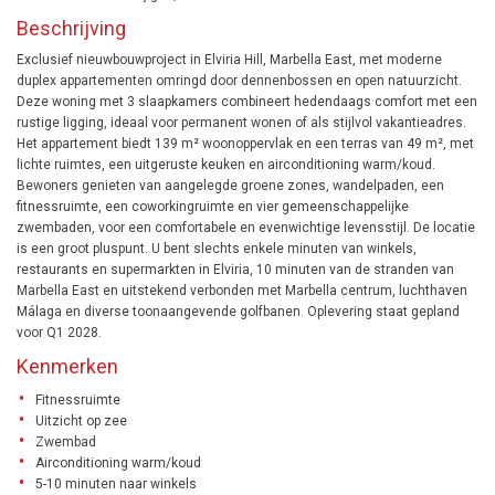
Beschrijving
Exclusief nieuwbouwproject in Elviria Hill, Marbella East, met moderne
duplex appartementen omringd door dennenbossen en open natuurzicht.
Deze woning met 3 slaapkamers combineert hedendaags comfort met een
rustige ligging, ideaal voor permanent wonen of als stijlvol vakantieadres.
Het appartement biedt 139 m² woonoppervlak en een terras van 49 m², met
lichte ruimtes, een uitgeruste keuken en airconditioning warm/koud.
Bewoners genieten van aangelegde groene zones, wandelpaden, een
fitnessruimte, een coworkingruimte en vier gemeenschappelijke
zwembaden, voor een comfortabele en evenwichtige levensstijl. De locatie
is een groot pluspunt. U bent slechts enkele minuten van winkels,
restaurants en supermarkten in Elviria, 10 minuten van de stranden van
Marbella East en uitstekend verbonden met Marbella centrum, luchthaven
Málaga en diverse toonaangevende golfbanen. Oplevering staat gepland
voor Q1 2028.
Kenmerken
Fitnessruimte
Uitzicht op zee
Zwembad
Airconditioning warm/koud
5-10 minuten naar winkels