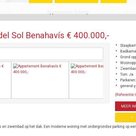
Appartement Te koop
el Sol Benahavís € 400.000,-
Slaapkam
Badkame
Grond opp
Woonoppe
Zwembad
Tuin: Ja
Parkeren:
general.y
(Referentie
MEER IN
ras en zwembad op het dak. Een moderne woning met ondergrondse parking op ee