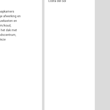
Costa del Sol
laapkamers
ge afwerking en
bouwkasten en
arm/koud,
 het dak met
tadscentrum,
deze