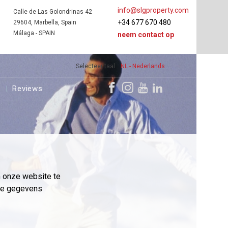
info@slgproperty.com
Calle de Las Golondrinas 42
+34 677 670 480
29604, Marbella, Spain
Málaga - SPAIN
neem contact op
Selecteer taal
NL - Nederlands
s
Reviews
m onze website te
eme gegevens