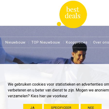
Nieuwbouw
TOP Nieuwbouw
Koopproces
Over on
We gebruiken cookies voor statistieken en advertenties o
verbeteren en u beter van dienst te zijn. Mogen we anoni
verzamelen? Kies hier uw voorkeur.
JA
SPECIFICEER
NEE