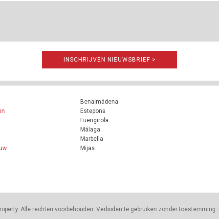
INSCHRIJVEN NIEUWSBRIEF >
Benalmádena
en
Estepona
Fuengirola
Málaga
Marbella
ouw
Mijas
roperty. Alle rechten voorbehouden. Verboden te gebruiken zonder toestemming. 