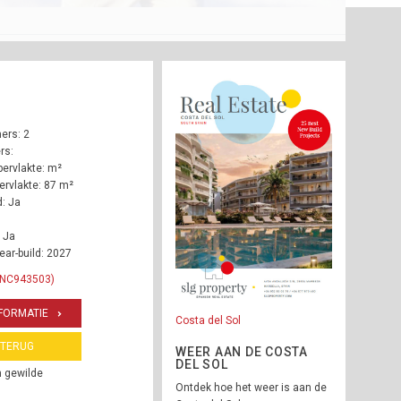
ers: 2
rs:
ervlakte: m²
rvlakte: 87 m²
: Ja
 Ja
ear-build: 2027
 INC943503)
FORMATIE
Costa del Sol
TERUG
WEER AAN DE COSTA
DEL SOL
n gewilde
Ontdek hoe het weer is aan de