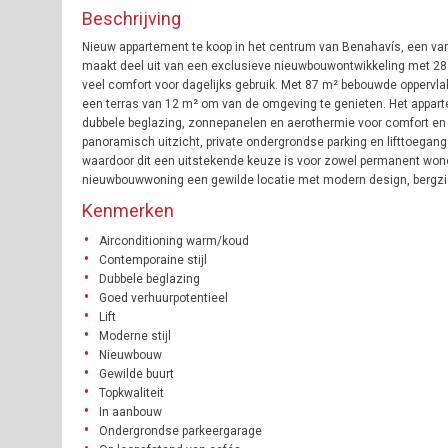
Beschrijving
Nieuw appartement te koop in het centrum van Benahavís, een va
maakt deel uit van een exclusieve nieuwbouwontwikkeling met 28
veel comfort voor dagelijks gebruik. Met 87 m² bebouwde oppervlak
een terras van 12 m² om van de omgeving te genieten. Het apparte
dubbele beglazing, zonnepanelen en aerothermie voor comfort en 
panoramisch uitzicht, private ondergrondse parking en lifttoegang
waardoor dit een uitstekende keuze is voor zowel permanent wone
nieuwbouwwoning een gewilde locatie met modern design, bergzich
Kenmerken
Airconditioning warm/koud
Contemporaine stijl
Dubbele beglazing
Goed verhuurpotentieel
Lift
Moderne stijl
Nieuwbouw
Gewilde buurt
Topkwaliteit
In aanbouw
Ondergrondse parkeergarage