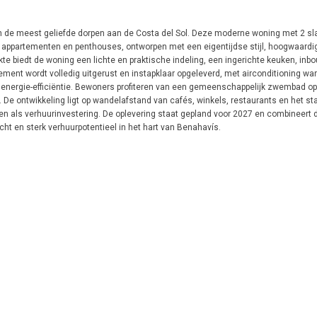
n de meest geliefde dorpen aan de Costa del Sol. Deze moderne woning met 2 s
 appartementen en penthouses, ontworpen met een eigentijdse stijl, hoogwaardi
te biedt de woning een lichte en praktische indeling, een ingerichte keuken, in
ment wordt volledig uitgerust en instapklaar opgeleverd, met airconditioning w
energie-efficiëntie. Bewoners profiteren van een gemeenschappelijk zwembad op
. De ontwikkeling ligt op wandelafstand van cafés, winkels, restaurants en het s
n als verhuurinvestering. De oplevering staat gepland voor 2027 en combineert 
t en sterk verhuurpotentieel in het hart van Benahavís.