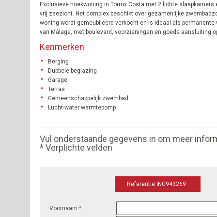
Exclusieve hoekwoning in Torrox Costa met 2 lichte slaapkamers 
vrij zeezicht. Het complex beschikt over gezamenlijke zwembadzo
woning wordt gemeubileerd verkocht en is ideaal als permanente w
van Málaga, met boulevard, voorzieningen en goede aansluiting o
Kenmerken
Berging
Dubbele beglazing
Garage
Terras
Gemeenschappelijk zwembad
Lucht-water warmtepomp
Vul onderstaande gegevens in om meer infor
* Verplichte velden
Referentie INC943269
Voornaam *