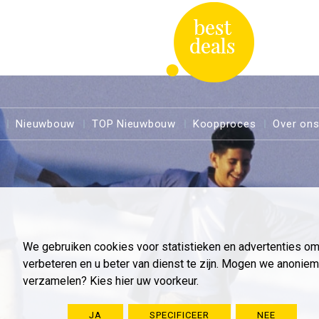
Nieuwbouw
TOP Nieuwbouw
Koopproces
Over on
We gebruiken cookies voor statistieken en advertenties o
verbeteren en u beter van dienst te zijn. Mogen we anoni
verzamelen? Kies hier uw voorkeur.
JA
SPECIFICEER
NEE