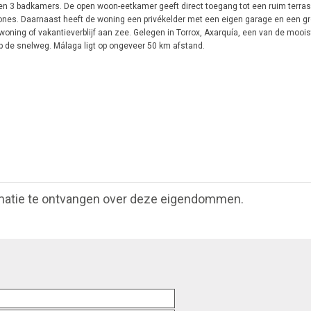
en 3 badkamers. De open woon-eetkamer geeft direct toegang tot een ruim terra
nes. Daarnaast heeft de woning een privékelder met een eigen garage en een gr
oning of vakantieverblijf aan zee. Gelegen in Torrox, Axarquía, een van de mooi
p de snelweg. Málaga ligt op ongeveer 50 km afstand.
matie te ontvangen over deze eigendommen.