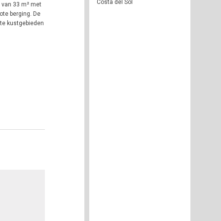
Costa del Sol
s van 33 m² met
ote berging. De
ste kustgebieden