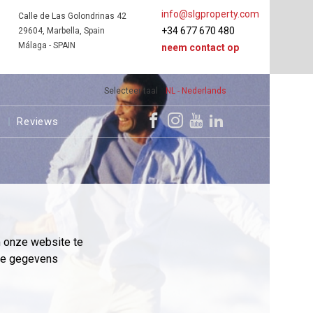
info@slgproperty.com
Calle de Las Golondrinas 42
+34 677 670 480
29604, Marbella, Spain
Málaga - SPAIN
neem contact op
Selecteer taal
NL - Nederlands
s
Reviews
m onze website te
eme gegevens