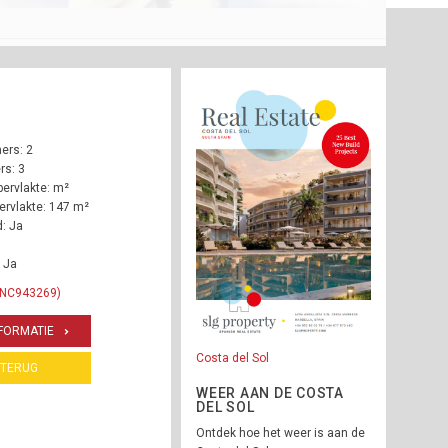
ers: 2
s: 3
ervlakte: m²
rvlakte: 147 m²
: Ja
 Ja
 INC943269)
FORMATIE
Costa del Sol
TERUG
WEER AAN DE COSTA
DEL SOL
Ontdek hoe het weer is aan de