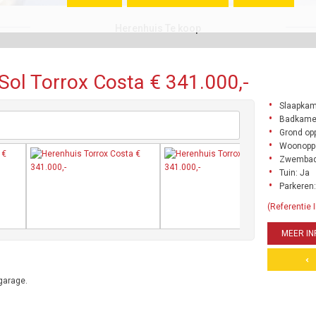
Herenhuis Te koop
Sol Torrox Costa € 341.000,-
Slaapkam
Badkamer
Grond opp
Woonoppe
Zwembad
Tuin: Ja
Parkeren:
(Referentie
MEER IN
garage.