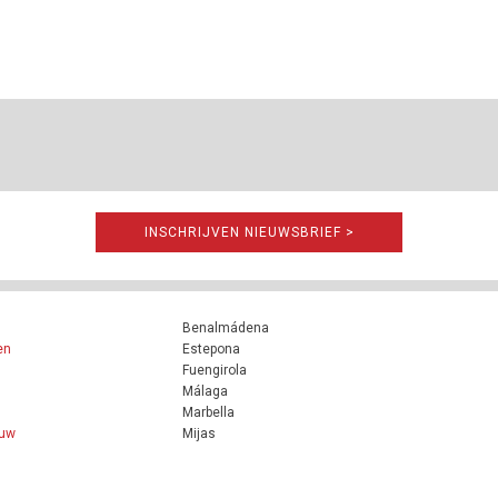
INSCHRIJVEN NIEUWSBRIEF >
Benalmádena
en
Estepona
Fuengirola
Málaga
Marbella
ouw
Mijas