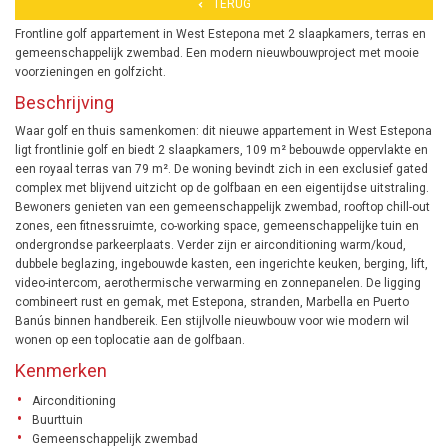
TERUG
Frontline golf appartement in West Estepona met 2 slaapkamers, terras en
gemeenschappelijk zwembad. Een modern nieuwbouwproject met mooie
voorzieningen en golfzicht.
Beschrijving
Waar golf en thuis samenkomen: dit nieuwe appartement in West Estepona
ligt frontlinie golf en biedt 2 slaapkamers, 109 m² bebouwde oppervlakte en
een royaal terras van 79 m². De woning bevindt zich in een exclusief gated
complex met blijvend uitzicht op de golfbaan en een eigentijdse uitstraling.
Bewoners genieten van een gemeenschappelijk zwembad, rooftop chill-out
zones, een fitnessruimte, co-working space, gemeenschappelijke tuin en
ondergrondse parkeerplaats. Verder zijn er airconditioning warm/koud,
dubbele beglazing, ingebouwde kasten, een ingerichte keuken, berging, lift,
video-intercom, aerothermische verwarming en zonnepanelen. De ligging
combineert rust en gemak, met Estepona, stranden, Marbella en Puerto
Banús binnen handbereik. Een stijlvolle nieuwbouw voor wie modern wil
wonen op een toplocatie aan de golfbaan.
Kenmerken
Airconditioning
Buurttuin
Gemeenschappelijk zwembad