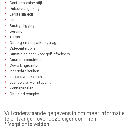
Contemporaine stijl
Dubbele beglazing
Eerste lijn golf
Lift
Rustige ligging
Berging
Terras
Ondergrondse parkeergarage
Video-intercom
Gunstig gelegen voor golfliefhebbers
Buurtfitnessruimte
Coworkingruimte
Ingerichte keuken
Ingebouwde kasten
Lucht-water warmtepomp
Zonnepanelen
Omheind complex
Vul onderstaande gegevens in om meer informatie
te ontvangen over deze eigendommen.
* Verplichte velden