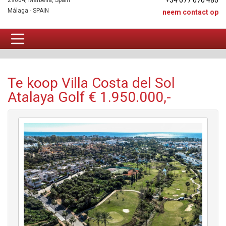
+34 677 670 480
29604, Marbella, Spain
Málaga - SPAIN
neem contact op
Villa Te koop
Te koop Villa Costa del Sol
Atalaya Golf € 1.950.000,-