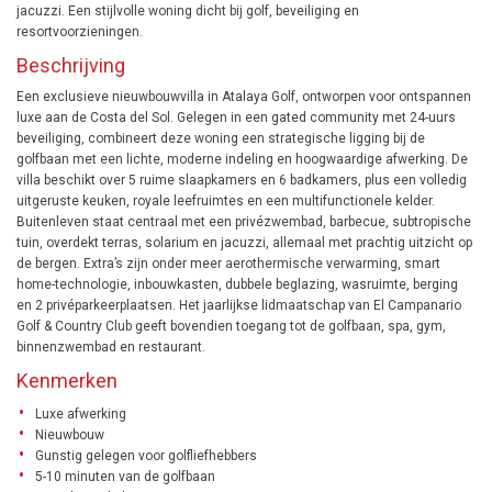
jacuzzi. Een stijlvolle woning dicht bij golf, beveiliging en
resortvoorzieningen.
Beschrijving
Een exclusieve nieuwbouwvilla in Atalaya Golf, ontworpen voor ontspannen
luxe aan de Costa del Sol. Gelegen in een gated community met 24-uurs
beveiliging, combineert deze woning een strategische ligging bij de
golfbaan met een lichte, moderne indeling en hoogwaardige afwerking. De
villa beschikt over 5 ruime slaapkamers en 6 badkamers, plus een volledig
uitgeruste keuken, royale leefruimtes en een multifunctionele kelder.
Buitenleven staat centraal met een privézwembad, barbecue, subtropische
tuin, overdekt terras, solarium en jacuzzi, allemaal met prachtig uitzicht op
de bergen. Extra’s zijn onder meer aerothermische verwarming, smart
home-technologie, inbouwkasten, dubbele beglazing, wasruimte, berging
en 2 privéparkeerplaatsen. Het jaarlijkse lidmaatschap van El Campanario
Golf & Country Club geeft bovendien toegang tot de golfbaan, spa, gym,
binnenzwembad en restaurant.
Kenmerken
Luxe afwerking
Nieuwbouw
Gunstig gelegen voor golfliefhebbers
5-10 minuten van de golfbaan