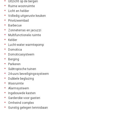
Uitzicht op de bergen
Ruime woonruimte
Licht en helder
Volledig uitgeruste keuken
Privézwembad
Barbecue
Zonneterras en jacuzzi
Multifunctionele ruimte
Kelder
Lucht-water warmtepomp
Domotica
Domoticasysteem
Berging
Parkeren
Subtropische tuinen
24-uurs beveiligingssysteem
Dubbele beglazing
Wasruimte
Alarmsysteem
Ingebouwde kasten
Garderobe voor gasten
Omheind complex
Gunstig gelegen tennisbaan