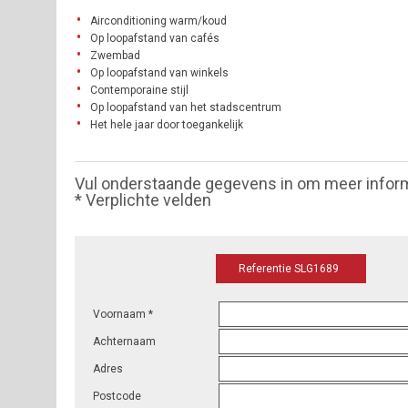
Airconditioning warm/koud
Op loopafstand van cafés
Zwembad
Op loopafstand van winkels
Contemporaine stijl
Op loopafstand van het stadscentrum
Het hele jaar door toegankelijk
Vul onderstaande gegevens in om meer infor
* Verplichte velden
Referentie SLG1689
Voornaam *
Achternaam
Adres
Postcode