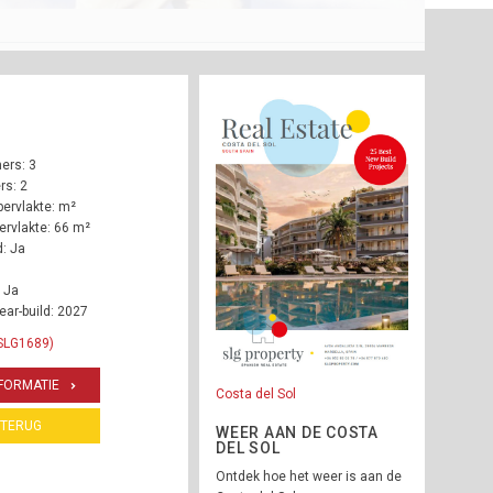
ers: 3
s: 2
ervlakte: m²
rvlakte: 66 m²
: Ja
 Ja
ear-build: 2027
 SLG1689)
FORMATIE
Costa del Sol
TERUG
WEER AAN DE COSTA
DEL SOL
Ontdek hoe het weer is aan de