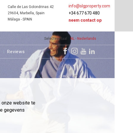
info@slgproperty.com
Calle de Las Golondrinas 42
+34 677 670 480
29604, Marbella, Spain
Málaga - SPAIN
neem contact op
Selecteer taal
NL - Nederlands
s
Reviews
m onze website te
eme gegevens