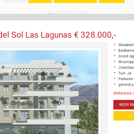
Appartement Te koop
el Sol Las Lagunas € 328.000,-
Slaapkam
Badkamer
Grond opp
Woonoppe
Zwembad
Tuin: Ja
Parkeren:
general.y
(Referentie
MEER IN