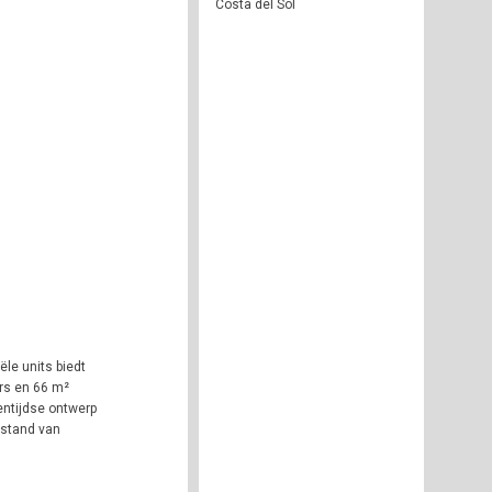
Costa del Sol
le units biedt
rs en 66 m²
entijdse ontwerp
fstand van