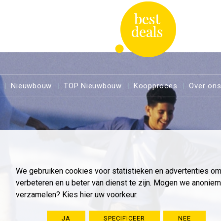
Nieuwbouw
TOP Nieuwbouw
Koopproces
Over on
We gebruiken cookies voor statistieken en advertenties o
verbeteren en u beter van dienst te zijn. Mogen we anoni
verzamelen? Kies hier uw voorkeur.
JA
SPECIFICEER
NEE