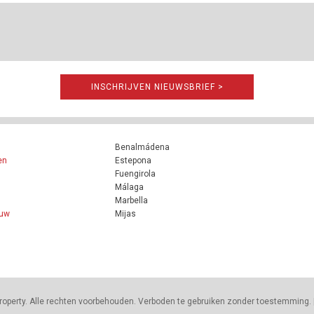
INSCHRIJVEN NIEUWSBRIEF >
Benalmádena
en
Estepona
Fuengirola
Málaga
Marbella
ouw
Mijas
roperty. Alle rechten voorbehouden. Verboden te gebruiken zonder toestemming. 