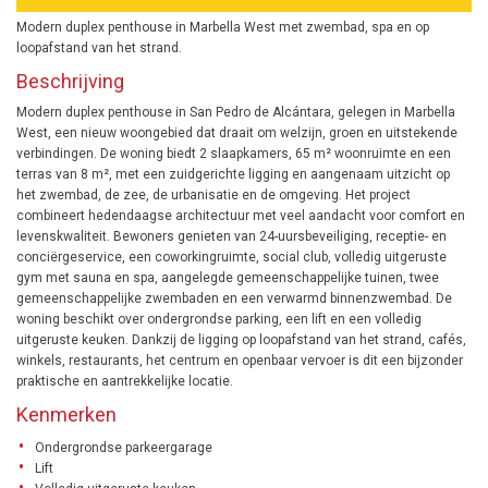
Modern duplex penthouse in Marbella West met zwembad, spa en op
loopafstand van het strand.
Beschrijving
Modern duplex penthouse in San Pedro de Alcántara, gelegen in Marbella
West, een nieuw woongebied dat draait om welzijn, groen en uitstekende
verbindingen. De woning biedt 2 slaapkamers, 65 m² woonruimte en een
terras van 8 m², met een zuidgerichte ligging en aangenaam uitzicht op
het zwembad, de zee, de urbanisatie en de omgeving. Het project
combineert hedendaagse architectuur met veel aandacht voor comfort en
levenskwaliteit. Bewoners genieten van 24-uursbeveiliging, receptie- en
conciërgeservice, een coworkingruimte, social club, volledig uitgeruste
gym met sauna en spa, aangelegde gemeenschappelijke tuinen, twee
gemeenschappelijke zwembaden en een verwarmd binnenzwembad. De
woning beschikt over ondergrondse parking, een lift en een volledig
uitgeruste keuken. Dankzij de ligging op loopafstand van het strand, cafés,
winkels, restaurants, het centrum en openbaar vervoer is dit een bijzonder
praktische en aantrekkelijke locatie.
Kenmerken
Ondergrondse parkeergarage
Lift