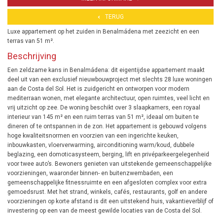
TERUG
Luxe appartement op het zuiden in Benalmádena met zeezicht en een
terras van 51 m².
Beschrijving
Een zeldzame kans in Benalmádena: dit eigentijdse appartement maakt
deel uit van een exclusief nieuwbouwproject met slechts 28 luxe woningen
aan de Costa del Sol. Het is zuidgericht en ontworpen voor modern
mediterraan wonen, met elegante architectuur, open ruimtes, veel licht en
vrij uitzicht op zee. De woning beschikt over 3 slaapkamers, een royaal
interieur van 145 m² en een ruim terras van 51 m², ideaal om buiten te
dineren of te ontspannen in de zon. Het appartement is gebouwd volgens
hoge kwaliteitsnormen en voorzien van een ingerichte keuken,
inbouwkasten, vloerverwarming, airconditioning warm/koud, dubbele
beglazing, een domoticasysteem, berging, lift en privéparkeergelegenheid
voor twee auto’s. Bewoners genieten van uitstekende gemeenschappelijke
voorzieningen, waaronder binnen- en buitenzwembaden, een
gemeenschappelijke fitnessruimte en een afgesloten complex voor extra
gemoedsrust. Met het strand, winkels, cafés, restaurants, golf en andere
voorzieningen op korte afstand is dit een uitstekend huis, vakantieverblijf of
investering op een van de meest gewilde locaties van de Costa del Sol.