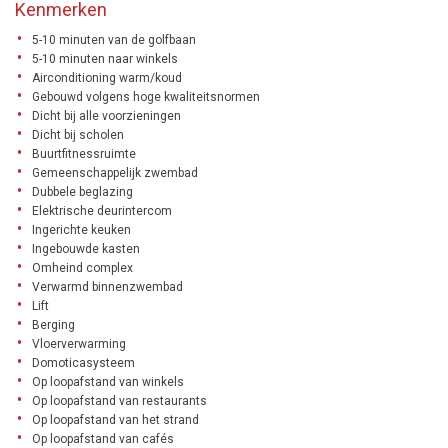
Kenmerken
5-10 minuten van de golfbaan
5-10 minuten naar winkels
Airconditioning warm/koud
Gebouwd volgens hoge kwaliteitsnormen
Dicht bij alle voorzieningen
Dicht bij scholen
Buurtfitnessruimte
Gemeenschappelijk zwembad
Dubbele beglazing
Elektrische deurintercom
Ingerichte keuken
Ingebouwde kasten
Omheind complex
Verwarmd binnenzwembad
Lift
Berging
Vloerverwarming
Domoticasysteem
Op loopafstand van winkels
Op loopafstand van restaurants
Op loopafstand van het strand
Op loopafstand van cafés