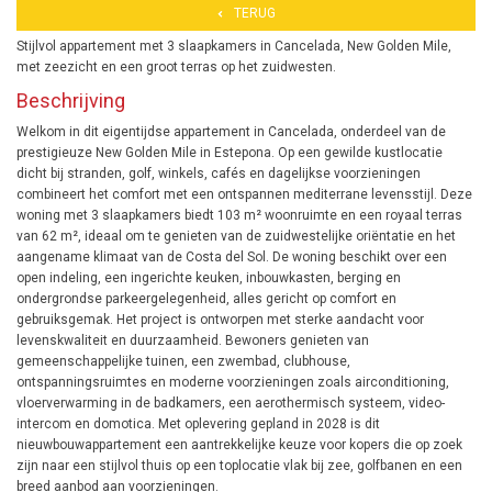
TERUG
Stijlvol appartement met 3 slaapkamers in Cancelada, New Golden Mile,
met zeezicht en een groot terras op het zuidwesten.
Beschrijving
Welkom in dit eigentijdse appartement in Cancelada, onderdeel van de
prestigieuze New Golden Mile in Estepona. Op een gewilde kustlocatie
dicht bij stranden, golf, winkels, cafés en dagelijkse voorzieningen
combineert het comfort met een ontspannen mediterrane levensstijl. Deze
woning met 3 slaapkamers biedt 103 m² woonruimte en een royaal terras
van 62 m², ideaal om te genieten van de zuidwestelijke oriëntatie en het
aangename klimaat van de Costa del Sol. De woning beschikt over een
open indeling, een ingerichte keuken, inbouwkasten, berging en
ondergrondse parkeergelegenheid, alles gericht op comfort en
gebruiksgemak. Het project is ontworpen met sterke aandacht voor
levenskwaliteit en duurzaamheid. Bewoners genieten van
gemeenschappelijke tuinen, een zwembad, clubhouse,
ontspanningsruimtes en moderne voorzieningen zoals airconditioning,
vloerverwarming in de badkamers, een aerothermisch systeem, video-
intercom en domotica. Met oplevering gepland in 2028 is dit
nieuwbouwappartement een aantrekkelijke keuze voor kopers die op zoek
zijn naar een stijlvol thuis op een toplocatie vlak bij zee, golfbanen en een
breed aanbod aan voorzieningen.