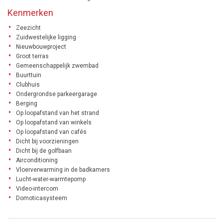
Kenmerken
Zeezicht
Zuidwestelijke ligging
Nieuwbouwproject
Groot terras
Gemeenschappelijk zwembad
Buurttuin
Clubhuis
Ondergrondse parkeergarage
Berging
Op loopafstand van het strand
Op loopafstand van winkels
Op loopafstand van cafés
Dicht bij voorzieningen
Dicht bij de golfbaan
Airconditioning
Vloerverwarming in de badkamers
Lucht-water-warmtepomp
Video-intercom
Domoticasysteem