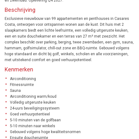
en zwembad. Oplevering Q4 2027.
Beschrijving
Exclusieve nieuwbouw van 99 appartementen en penthouses in Casares
Costa, ontworpen voor ontspannen wonen aan de kust. Dit huis met 2
slaapkamers biedt een lichte leefruimte, een volledig uitgeruste keuken,
een en suite douchekamer en een terras van 27 m² met zeezicht. Het
complex beschikt over parking, berging, twee zwembaden, een gym, sauna,
hammam, golfsimulator, chill-out zone en BBQ-ruimte. Gebouwd volgens
hoge standaard en dicht bij golf, winkels, scholen en alle voorzieningen,
met uitstekend comfort en goed verhuurpotentieel.
Kenmerken
Airconditioning
Fitnessruimte
Sauna
Airconditioning warm/koud
Volledig uitgeruste keuken
24-uurs beveiligingssysteem
Goed verhuurpotentieel
5-10 minuten van de golfbaan
5-10 minuten naar winkels
Gebouwd volgens hoge kwaliteitsnormen
Ensuite doucheruimte