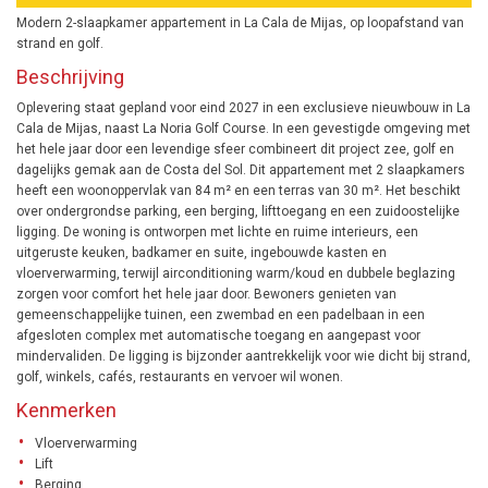
Modern 2-slaapkamer appartement in La Cala de Mijas, op loopafstand van
strand en golf.
Beschrijving
Oplevering staat gepland voor eind 2027 in een exclusieve nieuwbouw in La
Cala de Mijas, naast La Noria Golf Course. In een gevestigde omgeving met
het hele jaar door een levendige sfeer combineert dit project zee, golf en
dagelijks gemak aan de Costa del Sol. Dit appartement met 2 slaapkamers
heeft een woonoppervlak van 84 m² en een terras van 30 m². Het beschikt
over ondergrondse parking, een berging, lifttoegang en een zuidoostelijke
ligging. De woning is ontworpen met lichte en ruime interieurs, een
uitgeruste keuken, badkamer en suite, ingebouwde kasten en
vloerverwarming, terwijl airconditioning warm/koud en dubbele beglazing
zorgen voor comfort het hele jaar door. Bewoners genieten van
gemeenschappelijke tuinen, een zwembad en een padelbaan in een
afgesloten complex met automatische toegang en aangepast voor
mindervaliden. De ligging is bijzonder aantrekkelijk voor wie dicht bij strand,
golf, winkels, cafés, restaurants en vervoer wil wonen.
Kenmerken
Vloerverwarming
Lift
Berging