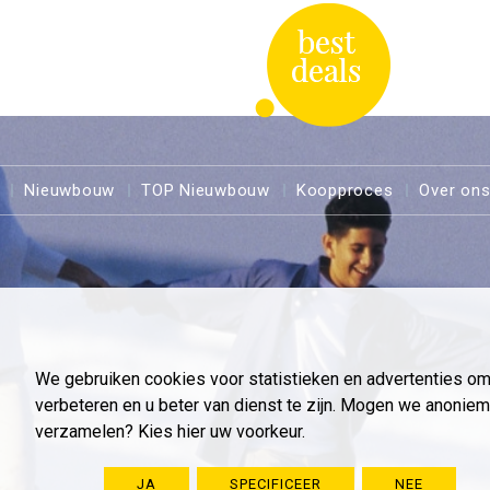
Nieuwbouw
TOP Nieuwbouw
Koopproces
Over on
We gebruiken cookies voor statistieken en advertenties o
verbeteren en u beter van dienst te zijn. Mogen we anoni
verzamelen? Kies hier uw voorkeur.
JA
SPECIFICEER
NEE