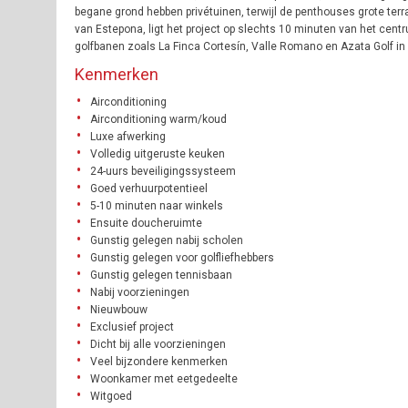
begane grond hebben privétuinen, terwijl de penthouses grote te
van Estepona, ligt het project op slechts 10 minuten van het cent
golfbanen zoals La Finca Cortesín, Valle Romano en Azata Golf in 
Kenmerken
Airconditioning
Airconditioning warm/koud
Luxe afwerking
Volledig uitgeruste keuken
24-uurs beveiligingssysteem
Goed verhuurpotentieel
5-10 minuten naar winkels
Ensuite doucheruimte
Gunstig gelegen nabij scholen
Gunstig gelegen voor golfliefhebbers
Gunstig gelegen tennisbaan
Nabij voorzieningen
Nieuwbouw
Exclusief project
Dicht bij alle voorzieningen
Veel bijzondere kenmerken
Woonkamer met eetgedeelte
Witgoed