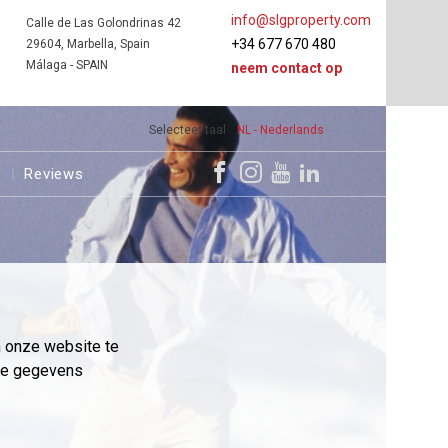
info@slgproperty.com
Calle de Las Golondrinas 42
+34 677 670 480
29604, Marbella, Spain
Málaga - SPAIN
neem contact op
Selecteer taal
NL - Nederlands
s
Reviews
m onze website te
eme gegevens