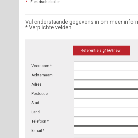
Elektrische boiler
Vul onderstaande gegevens in om meer infor
* Verplichte velden
Referentie slg1669new
Voornaam *
Achternaam
Adres
Postcode
Stad
Land
Telefoon *
E-mail *