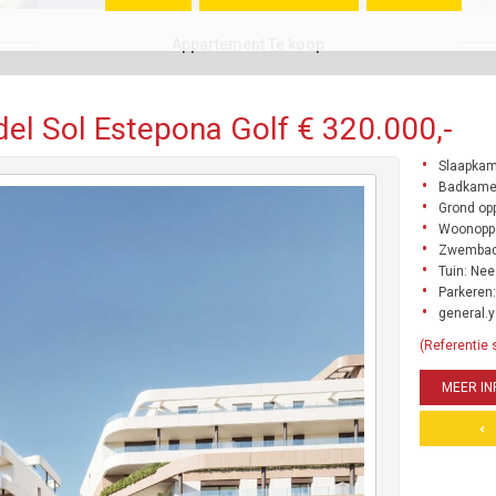
Appartement Te koop
el Sol Estepona Golf € 320.000,-
Slaapkam
Badkamer
Grond opp
Woonoppe
Zwembad
Tuin: Nee
Parkeren:
general.y
(Referentie
MEER IN