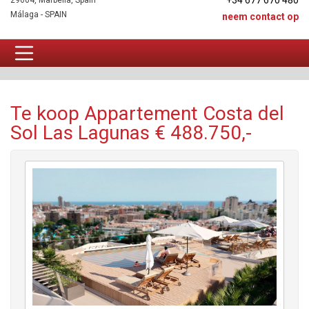
+34 677 670 480
29604, Marbella, Spain
Málaga - SPAIN
neem contact op
Appartement Te koop
Te koop Appartement Costa del
Sol Las Lagunas € 488.750,-