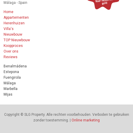
Málaga - Spain
Home
Appartementen
Herenhuizen
Villa's
Nieuwbouw
TOP Nieuwbouw
Koopproces
Over ons
Reviews
Benalmádena
Estepona
Fuengirola
Málaga
Marbella
Mijas
Copyright © SLG Property. Alle rechten voorbehouden. Verboden te gebruiken
zonder toestemming. |
Online marketing