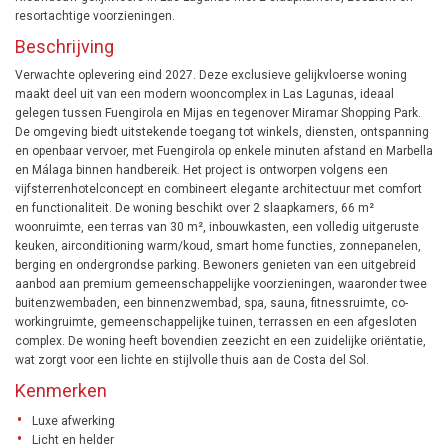
resortachtige voorzieningen.
Beschrijving
Verwachte oplevering eind 2027. Deze exclusieve gelijkvloerse woning
maakt deel uit van een modern wooncomplex in Las Lagunas, ideaal
gelegen tussen Fuengirola en Mijas en tegenover Miramar Shopping Park.
De omgeving biedt uitstekende toegang tot winkels, diensten, ontspanning
en openbaar vervoer, met Fuengirola op enkele minuten afstand en Marbella
en Málaga binnen handbereik. Het project is ontworpen volgens een
vijfsterrenhotelconcept en combineert elegante architectuur met comfort
en functionaliteit. De woning beschikt over 2 slaapkamers, 66 m²
woonruimte, een terras van 30 m², inbouwkasten, een volledig uitgeruste
keuken, airconditioning warm/koud, smart home functies, zonnepanelen,
berging en ondergrondse parking. Bewoners genieten van een uitgebreid
aanbod aan premium gemeenschappelijke voorzieningen, waaronder twee
buitenzwembaden, een binnenzwembad, spa, sauna, fitnessruimte, co-
workingruimte, gemeenschappelijke tuinen, terrassen en een afgesloten
complex. De woning heeft bovendien zeezicht en een zuidelijke oriëntatie,
wat zorgt voor een lichte en stijlvolle thuis aan de Costa del Sol.
Kenmerken
Luxe afwerking
Licht en helder