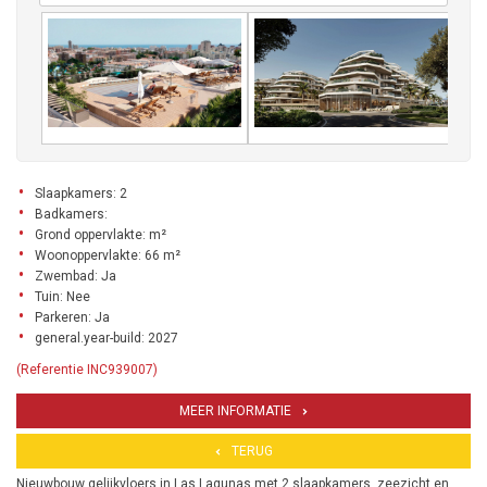
Slaapkamers: 2
Badkamers:
Grond oppervlakte: m²
Woonoppervlakte: 66 m²
Zwembad: Ja
Tuin: Nee
Parkeren: Ja
general.year-build: 2027
(Referentie INC939007)
MEER INFORMATIE
TERUG
Nieuwbouw gelijkvloers in Las Lagunas met 2 slaapkamers, zeezicht en