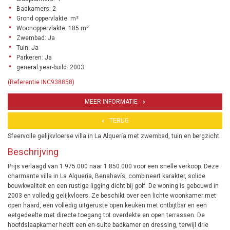
Badkamers: 2
Grond oppervlakte: m²
Woonoppervlakte: 185 m²
Zwembad: Ja
Tuin: Ja
Parkeren: Ja
general.year-build: 2003
(Referentie INC938858)
MEER INFORMATIE
TERUG
Sfeervolle gelijkvloerse villa in La Alquería met zwembad, tuin en bergzicht.
Beschrijving
Prijs verlaagd van 1.975.000 naar 1.850.000 voor een snelle verkoop. Deze
charmante villa in La Alquería, Benahavís, combineert karakter, solide
bouwkwaliteit en een rustige ligging dicht bij golf. De woning is gebouwd in
2003 en volledig gelijkvloers. Ze beschikt over een lichte woonkamer met
open haard, een volledig uitgeruste open keuken met ontbijtbar en een
eetgedeelte met directe toegang tot overdekte en open terrassen. De
hoofdslaapkamer heeft een en-suite badkamer en dressing, terwijl drie