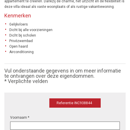
appartement te creëren. Dankzij de charme, het uitzicht en de flexibiliteit is
deze villa ideaal als vaste woonplaats of als rustige vakantiewoning.
Kenmerken
Gelijkvloers
Dicht bij alle voorzieningen
Dicht bij scholen
Privézwembad
Open haard
Airconditioning
Vul onderstaande gegevens in om meer informatie
te ontvangen over deze eigendommen.
* Verplichte velden
Referentie INC938844
Voornaam *