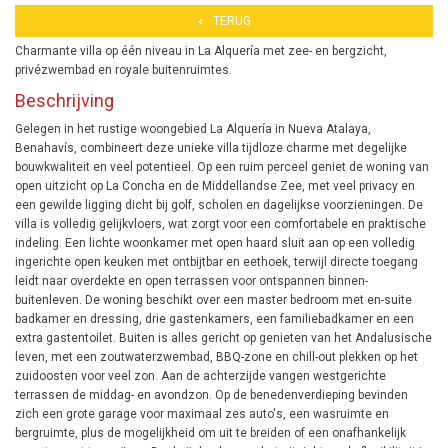
TERUG
Charmante villa op één niveau in La Alquería met zee- en bergzicht,
privézwembad en royale buitenruimtes.
Beschrijving
Gelegen in het rustige woongebied La Alquería in Nueva Atalaya,
Benahavís, combineert deze unieke villa tijdloze charme met degelijke
bouwkwaliteit en veel potentieel. Op een ruim perceel geniet de woning van
open uitzicht op La Concha en de Middellandse Zee, met veel privacy en
een gewilde ligging dicht bij golf, scholen en dagelijkse voorzieningen. De
villa is volledig gelijkvloers, wat zorgt voor een comfortabele en praktische
indeling. Een lichte woonkamer met open haard sluit aan op een volledig
ingerichte open keuken met ontbijtbar en eethoek, terwijl directe toegang
leidt naar overdekte en open terrassen voor ontspannen binnen-
buitenleven. De woning beschikt over een master bedroom met en-suite
badkamer en dressing, drie gastenkamers, een familiebadkamer en een
extra gastentoilet. Buiten is alles gericht op genieten van het Andalusische
leven, met een zoutwaterzwembad, BBQ-zone en chill-out plekken op het
zuidoosten voor veel zon. Aan de achterzijde vangen westgerichte
terrassen de middag- en avondzon. Op de benedenverdieping bevinden
zich een grote garage voor maximaal zes auto's, een wasruimte en
bergruimte, plus de mogelijkheid om uit te breiden of een onafhankelijk