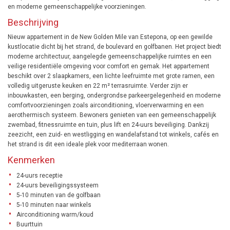
en moderne gemeenschappelijke voorzieningen.
Beschrijving
Nieuw appartement in de New Golden Mile van Estepona, op een gewilde
kustlocatie dicht bij het strand, de boulevard en golfbanen. Het project biedt
moderne architectuur, aangelegde gemeenschappelijke ruimtes en een
veilige residentiële omgeving voor comfort en gemak. Het appartement
beschikt over 2 slaapkamers, een lichte leefruimte met grote ramen, een
volledig uitgeruste keuken en 22 m² terrasruimte. Verder zijn er
inbouwkasten, een berging, ondergrondse parkeergelegenheid en moderne
comfortvoorzieningen zoals airconditioning, vloerverwarming en een
aerothermisch systeem. Bewoners genieten van een gemeenschappelijk
zwembad, fitnessruimte en tuin, plus lift en 24-uurs beveiliging. Dankzij
zeezicht, een zuid- en westligging en wandelafstand tot winkels, cafés en
het strand is dit een ideale plek voor mediterraan wonen.
Kenmerken
24-uurs receptie
24-uurs beveiligingssysteem
5-10 minuten van de golfbaan
5-10 minuten naar winkels
Airconditioning warm/koud
Buurttuin