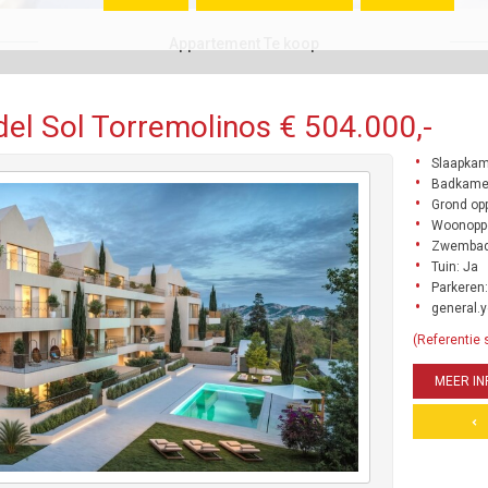
Appartement Te koop
el Sol Torremolinos € 504.000,-
Slaapkam
Badkamer
Grond opp
Woonoppe
Zwembad
Tuin: Ja
Parkeren:
general.y
(Referentie
MEER IN