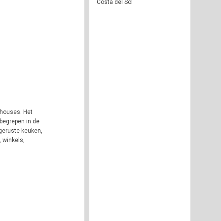
Costa del Sol
thouses. Het
begrepen in de
tgeruste keuken,
, winkels,