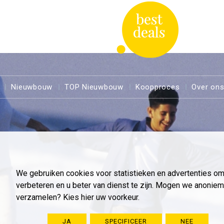
Nieuwbouw
TOP Nieuwbouw
Koopproces
Over on
We gebruiken cookies voor statistieken en advertenties o
verbeteren en u beter van dienst te zijn. Mogen we anoni
verzamelen? Kies hier uw voorkeur.
JA
SPECIFICEER
NEE