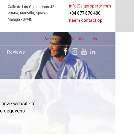
info@slgproperty.com
Calle de Las Golondrinas 42
+34 677 670 480
29604, Marbella, Spain
Málaga - SPAIN
neem contact op
Selecteer taal
NL - Nederlands
s
Reviews
m onze website te
eme gegevens