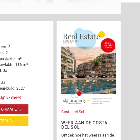
ers: 2
s: 2
ervlakte: m²
rvlakte: 116 m²
: Ja
 Ja
ear-build: 2027
 slg1678new)
FORMATIE
Costa del Sol
TERUG
WEER AAN DE COSTA
DEL SOL
Ontdek hoe het weer is aan de