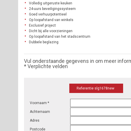
Volledig uitgeruste keuken
24-uurs beveiligingssysteem
Goed verhuurpotentieel
Op loopafstand van winkels
Exclusief project
Dicht bij alle voorzieningen
Op loopafstand van het stadscentrum
Dubbele beglazing
Vul onderstaande gegevens in om meer infor
* Verplichte velden
Referentie slg1678new
Voornaam *
Achternaam
Adres
Postcode