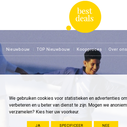
Nieuwbouw
TOP Nieuwbouw
Koopproces
Over on
We gebruiken cookies voor statistieken en advertenties o
verbeteren en u beter van dienst te zijn. Mogen we anoni
verzamelen? Kies hier uw voorkeur.
JA
SPECIFICEER
NEE