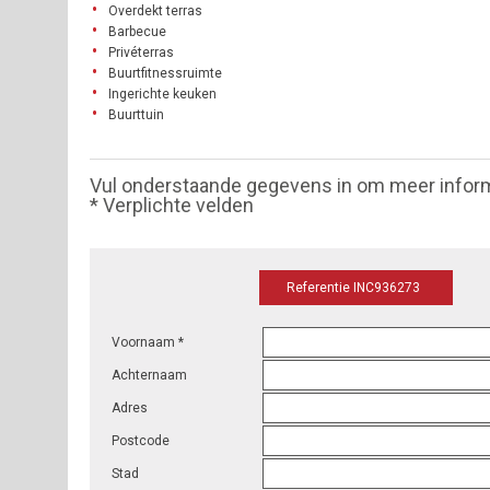
Overdekt terras
Barbecue
Privéterras
Buurtfitnessruimte
Ingerichte keuken
Buurttuin
Vul onderstaande gegevens in om meer infor
* Verplichte velden
Referentie INC936273
Voornaam *
Achternaam
Adres
Postcode
Stad