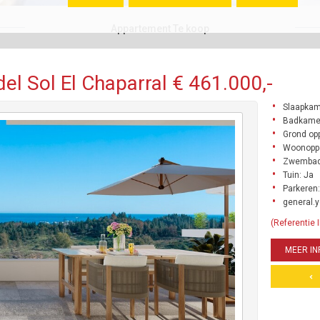
Appartement Te koop
l Sol El Chaparral € 461.000,-
Slaapkam
Badkame
Grond opp
Woonoppe
Zwembad
Tuin: Ja
Parkeren:
general.y
(Referentie
MEER IN