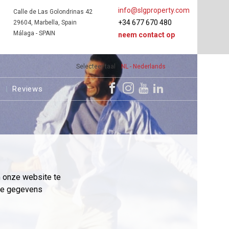
info@slgproperty.com
Calle de Las Golondrinas 42
+34 677 670 480
29604, Marbella, Spain
Málaga - SPAIN
neem contact op
Selecteer taal
NL - Nederlands
s
Reviews
m onze website te
eme gegevens