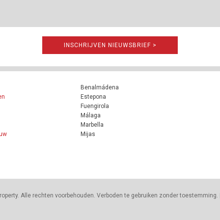
INSCHRIJVEN NIEUWSBRIEF >
Benalmádena
en
Estepona
Fuengirola
Málaga
Marbella
ouw
Mijas
roperty. Alle rechten voorbehouden. Verboden te gebruiken zonder toestemming. 