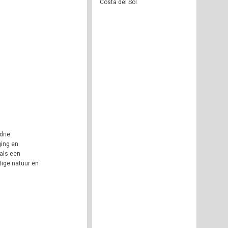
Costa del Sol
drie
ging en
als een
tige natuur en