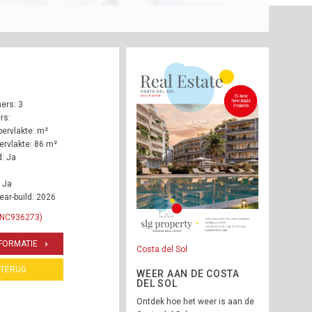
ers: 3
rs:
ervlakte: m²
rvlakte: 86 m²
: Ja
 Ja
ear-build: 2026
 INC936273)
FORMATIE
Costa del Sol
TERUG
WEER AAN DE COSTA
DEL SOL
Ontdek hoe het weer is aan de