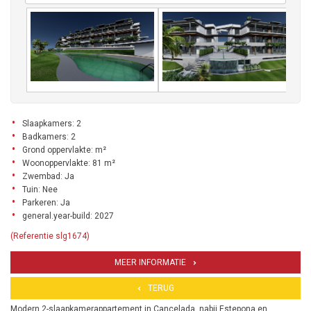
Slaapkamers: 2
Badkamers: 2
Grond oppervlakte: m²
Woonoppervlakte: 81 m²
Zwembad: Ja
Tuin: Nee
Parkeren: Ja
general.year-build: 2027
(Referentie slg1674)
MEER INFORMATIE
TERUG
Modern 2-slaapkamerappartement in Cancelada, nabij Estepona en