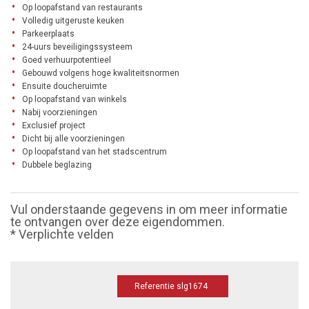
Op loopafstand van restaurants
Volledig uitgeruste keuken
Parkeerplaats
24-uurs beveiligingssysteem
Goed verhuurpotentieel
Gebouwd volgens hoge kwaliteitsnormen
Ensuite doucheruimte
Op loopafstand van winkels
Nabij voorzieningen
Exclusief project
Dicht bij alle voorzieningen
Op loopafstand van het stadscentrum
Dubbele beglazing
Vul onderstaande gegevens in om meer informatie
te ontvangen over deze eigendommen.
* Verplichte velden
Referentie slg1674