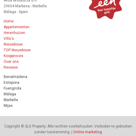
Avda Andalucia s/n
29604 Marbesa - Marbella
Málaga - Spain
Home
Appartementen
Herenhuizen
Villa's
Nieuwbouw
TOP Nieuwbouw
Koopproces
Over ons
Reviews
Benalmádena
Estepona
Fuengirola
Málaga
Marbella
Mijas
Copyright © SLG Property. Alle rechten voorbehouden. Verboden te gebruiken
zonder toestemming. |
Online marketing