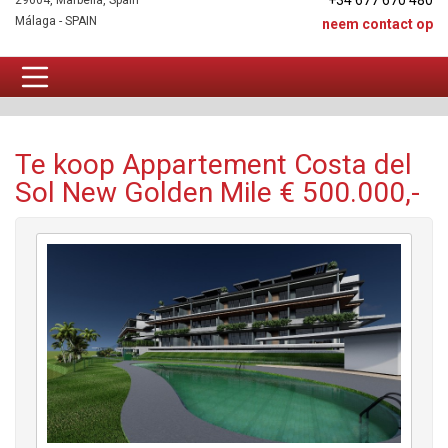
+34 677 670 480
29604, Marbella, Spain
Málaga - SPAIN
neem contact op
Appartement Te koop
Te koop Appartement Costa del
Sol New Golden Mile € 500.000,-