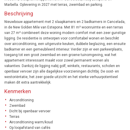
Marbella. Oplevering in 2027 met terras, zwembad en parking.
Beschrijving
Nieuwbouw appartement met 2 slaapkamers en 2 badkamers in Cancelada,
in de New Golden Mile van Estepona. Met 81 m² woonruimte en een terras
van 27 m² combineert deze woning modern comfort met een zeer gunstige
ligging. De residentie is ontworpen voor comfortabel wonen en beschikt
over airconditioning, een uitgeruste keuken, dubbele beglazing, een ensuite
badkamer en een gemeubileerd interieur. Verder zijn er een parkeerplaats,
toegang tot een groot zwembad en een groene tuinomgeving, wat het
appartement interessant maakt voor zowel permanent wonen als
vakanties. Dankzij de ligging nabij golf, winkels, restaurants, scholen en
openbaar vervoer zijn alle dagelijkse voorzieningen dichtbij. De oost- en
westoriëntatie, het zeer goede uitzicht en het sterke verhuurpotentieel
maken dit extra aantrekkelijk.
Kenmerken
Airconditioning
Zwembad
Dicht bij openbaar vervoer
Terras
Airconditioning warm/koud
Op loopafstand van cafés