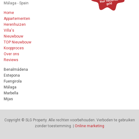
Málaga - Spain
Home
Appartementen
Herenhuizen
Villa's
Nieuwbouw
TOP Nieuwbouw
Koopproces
Over ons
Reviews
Benalmádena
Estepona
Fuengirola
Málaga
Marbella
Mijas
Copyright © SLG Property. Alle rechten voorbehouden. Verboden te gebruiken
zonder toestemming. |
Online marketing