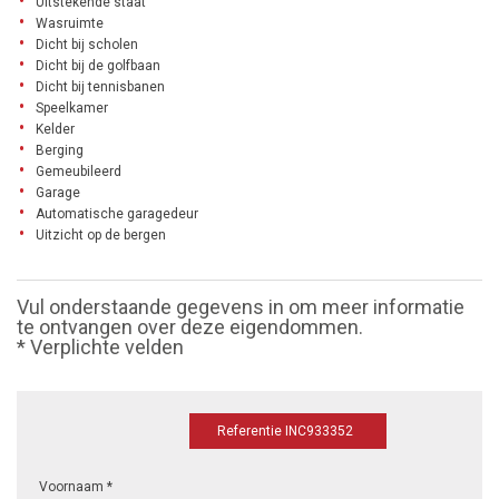
Uitstekende staat
Wasruimte
Dicht bij scholen
Dicht bij de golfbaan
Dicht bij tennisbanen
Speelkamer
Kelder
Berging
Gemeubileerd
Garage
Automatische garagedeur
Uitzicht op de bergen
Vul onderstaande gegevens in om meer informatie
te ontvangen over deze eigendommen.
* Verplichte velden
Referentie INC933352
Voornaam *