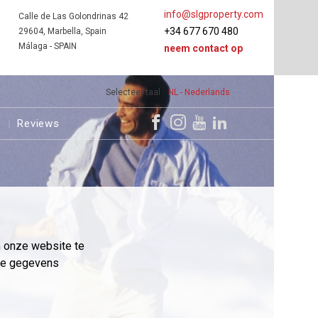
info@slgproperty.com
Calle de Las Golondrinas 42
+34 677 670 480
29604, Marbella, Spain
Málaga - SPAIN
neem contact op
Selecteer taal
NL - Nederlands
s
Reviews
m onze website te
eme gegevens