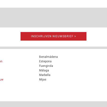
INSCHRIJVEN NIEUWSBRIEF >
Benalmádena
en
Estepona
Fuengirola
Málaga
Marbella
ouw
Mijas