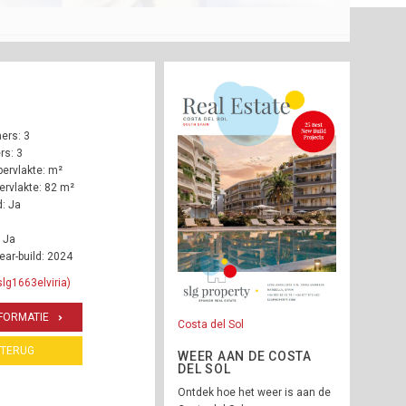
ers: 3
s: 3
ervlakte: m²
rvlakte: 82 m²
: Ja
 Ja
ear-build: 2024
slg1663elviria)
FORMATIE
Costa del Sol
TERUG
WEER AAN DE COSTA
DEL SOL
Ontdek hoe het weer is aan de