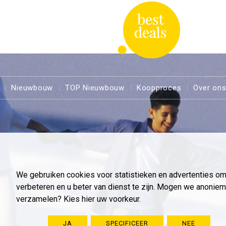
Nieuwbouw
TOP Nieuwbouw
Koopproces
Over on
We gebruiken cookies voor statistieken en advertenties o
verbeteren en u beter van dienst te zijn. Mogen we anoni
verzamelen? Kies hier uw voorkeur.
JA
SPECIFICEER
NEE