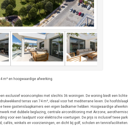
 74 m² en hoogwaardige afwerking.
in een exclusief wooncomplex met slechts 36 woningen. De woning biedt een lich
indrukwekkend terras van 74 m², ideaal voor het mediterrane leven. De hoofdslaa
ook de twee gastenslaapkamers een eigen badkamer hebben. Hoogwaardige afwerki
jnwerk met dubbele beglazing, centrale airconditioning met Airzone, aerothermis
ng voor een laadpunt voor elektrische voertuigen. De prijs is inclusief twee par
, cafés, winkels en voorzieningen, en dicht bij golf, scholen en tennisfaciliteiten