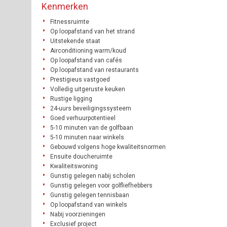
Kenmerken
Fitnessruimte
Op loopafstand van het strand
Uitstekende staat
Airconditioning warm/koud
Op loopafstand van cafés
Op loopafstand van restaurants
Prestigieus vastgoed
Volledig uitgeruste keuken
Rustige ligging
24-uurs beveiligingssysteem
Goed verhuurpotentieel
5-10 minuten van de golfbaan
5-10 minuten naar winkels
Gebouwd volgens hoge kwaliteitsnormen
Ensuite doucheruimte
Kwaliteitswoning
Gunstig gelegen nabij scholen
Gunstig gelegen voor golfliefhebbers
Gunstig gelegen tennisbaan
Op loopafstand van winkels
Nabij voorzieningen
Exclusief project