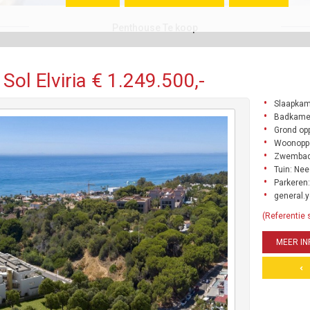
Penthouse Te koop
ol Elviria € 1.249.500,-
Slaapkam
Badkamer
Grond opp
Woonoppe
Zwembad
Tuin: Nee
Parkeren:
general.y
(Referentie 
MEER IN