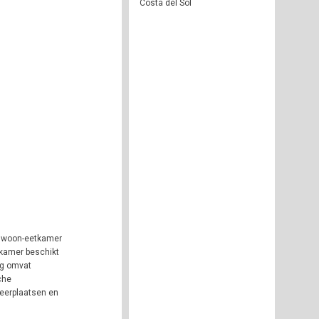
Costa del Sol
te woon-eetkamer
pkamer beschikt
ng omvat
che
keerplaatsen en
.