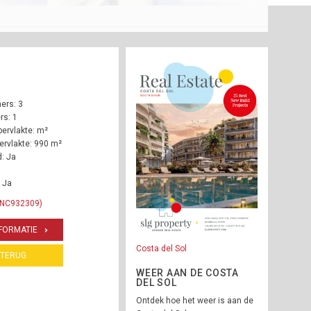
ers: 3
s: 1
ervlakte: m²
rvlakte: 990 m²
: Ja
 Ja
 INC932309)
FORMATIE
Costa del Sol
TERUG
WEER AAN DE COSTA
DEL SOL
Ontdek hoe het weer is aan de