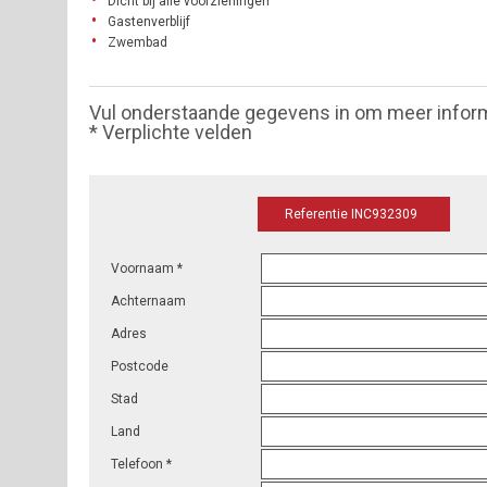
Dicht bij alle voorzieningen
Gastenverblijf
Zwembad
Vul onderstaande gegevens in om meer infor
* Verplichte velden
Referentie INC932309
Voornaam *
Achternaam
Adres
Postcode
Stad
Land
Telefoon *