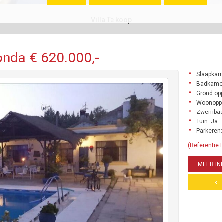
Villa Te koop
onda € 620.000,-
Slaapkam
Badkamer
Grond opp
Woonoppe
Zwembad
Tuin: Ja
Parkeren:
(Referentie
MEER IN