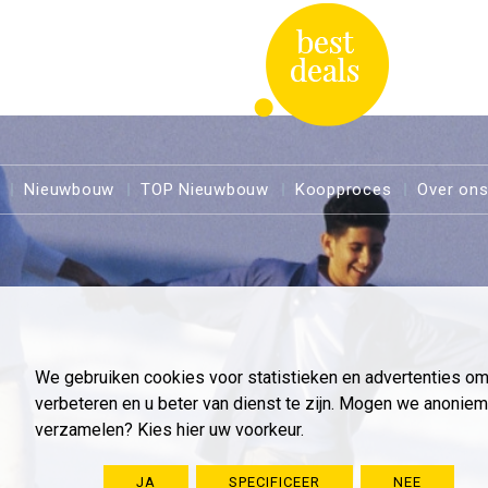
Nieuwbouw
TOP Nieuwbouw
Koopproces
Over on
We gebruiken cookies voor statistieken en advertenties o
verbeteren en u beter van dienst te zijn. Mogen we anoni
verzamelen? Kies hier uw voorkeur.
JA
SPECIFICEER
NEE