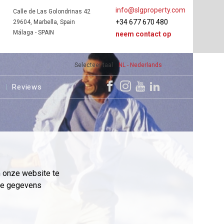
info@slgproperty.com
Calle de Las Golondrinas 42
+34 677 670 480
29604, Marbella, Spain
Málaga - SPAIN
neem contact op
Selecteer taal
NL - Nederlands
s
Reviews
m onze website te
eme gegevens