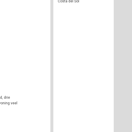
Costa del Sol
, drie
woning veel