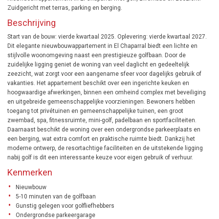
Zuidgericht met terras, parking en berging.
Beschrijving
Start van de bouw: vierde kwartaal 2025. Oplevering: vierde kwartaal 2027.
Dit elegante nieuwbouwappartement in El Chaparral biedt een lichte en
stijlvolle woonomgeving naast een prestigieuze golfbaan. Door de
zuidelijke ligging geniet de woning van veel daglicht en gedeeltelijk
zeezicht, wat zorgt voor een aangename sfeer voor dagelijks gebruik of
vakanties. Het appartement beschikt over een ingerichte keuken en
hoogwaardige afwerkingen, binnen een omheind complex met beveiliging
en uitgebreide gemeenschappelijke voorzieningen. Bewoners hebben
toegang tot privétuinen en gemeenschappelijke tuinen, een groot
zwembad, spa, fitnessruimte, mini-golf, padelbaan en sportfaciliteiten.
Daarnaast beschikt de woning over een ondergrondse parkeerplaats en
een berging, wat extra comfort en praktische ruimte biedt. Dankzij het
moderne ontwerp, de resortachtige faciliteiten en de uitstekende ligging
nabij golf is dit een interessante keuze voor eigen gebruik of verhuur.
Kenmerken
Nieuwbouw
5-10 minuten van de golfbaan
Gunstig gelegen voor golfliefhebbers
Ondergrondse parkeergarage