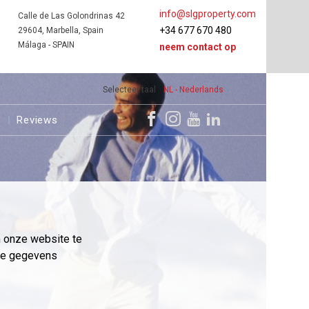
info@slgproperty.com
Calle de Las Golondrinas 42
+34 677 670 480
29604, Marbella, Spain
Málaga - SPAIN
neem contact op
Selecteer taal
NL - Nederlands
s
Reviews
m onze website te
eme gegevens