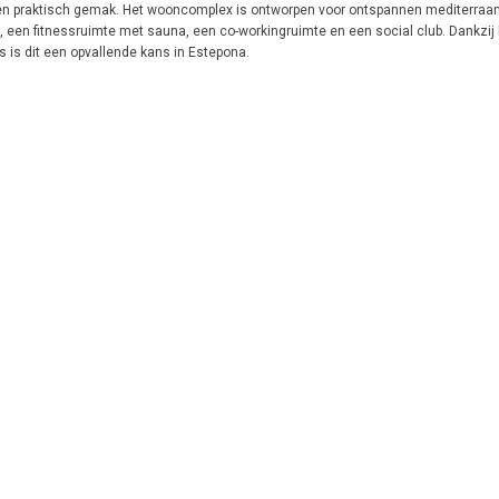
t en praktisch gemak. Het wooncomplex is ontworpen voor ontspannen mediterraa
en fitnessruimte met sauna, een co-workingruimte en een social club. Dankzij 
s is dit een opvallende kans in Estepona.