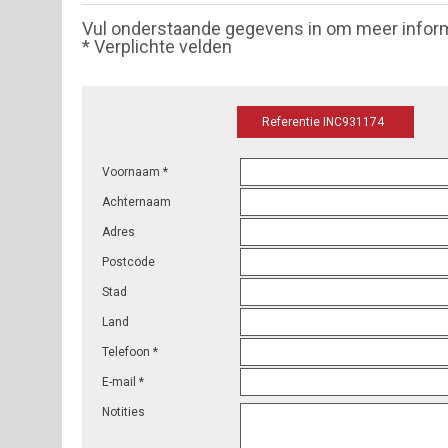
Vul onderstaande gegevens in om meer infor
* Verplichte velden
Referentie INC931174
Voornaam *
Achternaam
Adres
Postcode
Stad
Land
Telefoon *
E-mail *
Notities