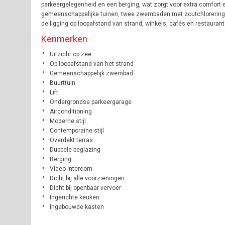
parkeergelegenheid en een berging, wat zorgt voor extra comfor
gemeenschappelijke tuinen, twee zwembaden met zoutchlorering, e
de ligging op loopafstand van strand, winkels, cafés en restaurant
Kenmerken
Uitzicht op zee
Op loopafstand van het strand
Gemeenschappelijk zwembad
Buurttuin
Lift
Ondergrondse parkeergarage
Airconditioning
Moderne stijl
Contemporaine stijl
Overdekt terras
Dubbele beglazing
Berging
Video-intercom
Dicht bij alle voorzieningen
Dicht bij openbaar vervoer
Ingerichte keuken
Ingebouwde kasten