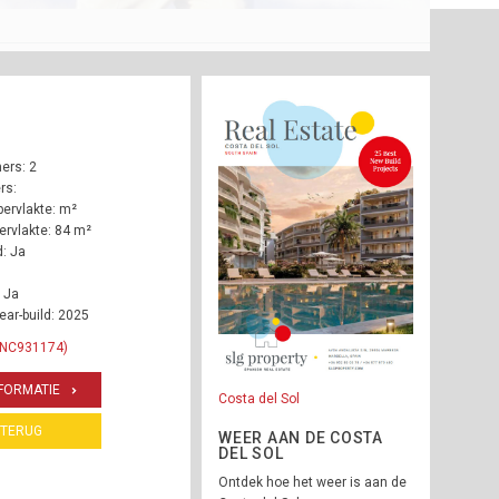
ers: 2
rs:
ervlakte: m²
rvlakte: 84 m²
: Ja
 Ja
ear-build: 2025
 INC931174)
FORMATIE
Costa del Sol
TERUG
WEER AAN DE COSTA
DEL SOL
Ontdek hoe het weer is aan de