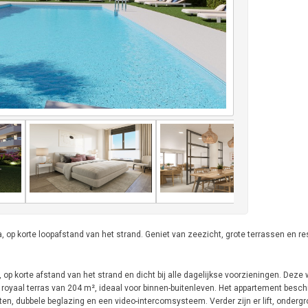
p korte loopafstand van het strand. Geniet van zeezicht, grote terrassen en reso
p korte afstand van het strand en dicht bij alle dagelijkse voorzieningen. Deze 
oyaal terras van 204 m², ideaal voor binnen-buitenleven. Het appartement besch
ten, dubbele beglazing en een video-intercomsysteem. Verder zijn er lift, onderg