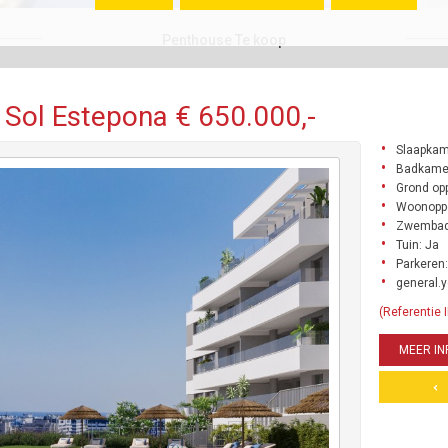
Penthouse Te koop
 Sol Estepona € 650.000,-
Slaapkam
Badkame
Grond opp
Woonoppe
Zwembad
Tuin: Ja
Parkeren:
general.y
(Referentie
MEER IN