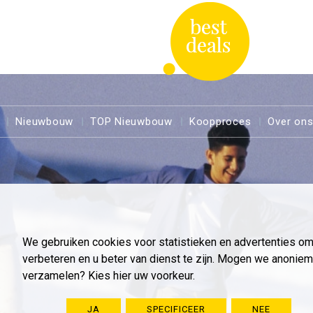
Nieuwbouw
TOP Nieuwbouw
Koopproces
Over on
We gebruiken cookies voor statistieken en advertenties o
verbeteren en u beter van dienst te zijn. Mogen we anoni
verzamelen? Kies hier uw voorkeur.
JA
SPECIFICEER
NEE