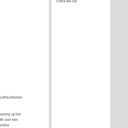
Costa del Sol
rtfaciliteiten.
woning op het
ikt over een
rondse