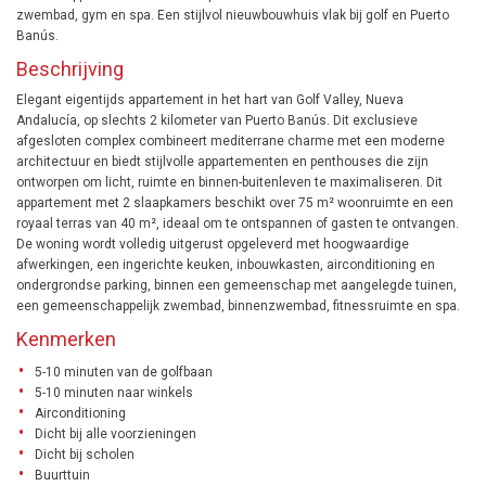
zwembad, gym en spa. Een stijlvol nieuwbouwhuis vlak bij golf en Puerto
Banús.
Beschrijving
Elegant eigentijds appartement in het hart van Golf Valley, Nueva
Andalucía, op slechts 2 kilometer van Puerto Banús. Dit exclusieve
afgesloten complex combineert mediterrane charme met een moderne
architectuur en biedt stijlvolle appartementen en penthouses die zijn
ontworpen om licht, ruimte en binnen-buitenleven te maximaliseren. Dit
appartement met 2 slaapkamers beschikt over 75 m² woonruimte en een
royaal terras van 40 m², ideaal om te ontspannen of gasten te ontvangen.
De woning wordt volledig uitgerust opgeleverd met hoogwaardige
afwerkingen, een ingerichte keuken, inbouwkasten, airconditioning en
ondergrondse parking, binnen een gemeenschap met aangelegde tuinen,
een gemeenschappelijk zwembad, binnenzwembad, fitnessruimte en spa.
Kenmerken
5-10 minuten van de golfbaan
5-10 minuten naar winkels
Airconditioning
Dicht bij alle voorzieningen
Dicht bij scholen
Buurttuin