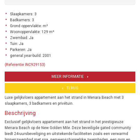
Slaapkamers: 3
Badkamers: 3
Grond oppervlakte: m²
Woonoppervlakte: 129 m²
Zwembad: Ja
Tuin: Ja
Parkeren: Ja
general.year-build: 2001
(Referentie INC929153)
MEER INFORMATIE
TERUG
Luxe gelijkvloers appartement aan het strand in Menara Beach met 3
slaapkamers, 3 badkamers en privétuin.
Beschrijving
Exclusief gelijkvloers appartement aan het strand in het prestigieuze
Menara Beach op de New Golden Mile. Deze beveiligde gated community
biedt 24-uursbeveiliging en uitstekende faciliteiten zoals een verwarmd
binnenzwembad met spa, gemeenschappelijke zwembaden, een gym en