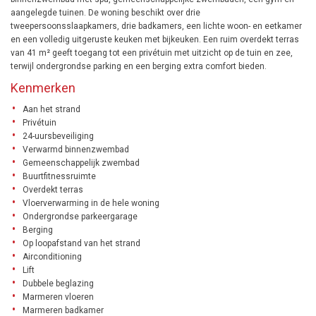
aangelegde tuinen. De woning beschikt over drie
tweepersoonsslaapkamers, drie badkamers, een lichte woon- en eetkamer
en een volledig uitgeruste keuken met bijkeuken. Een ruim overdekt terras
van 41 m² geeft toegang tot een privétuin met uitzicht op de tuin en zee,
terwijl ondergrondse parking en een berging extra comfort bieden.
Kenmerken
Aan het strand
Privétuin
24-uursbeveiliging
Verwarmd binnenzwembad
Gemeenschappelijk zwembad
Buurtfitnessruimte
Overdekt terras
Vloerverwarming in de hele woning
Ondergrondse parkeergarage
Berging
Op loopafstand van het strand
Airconditioning
Lift
Dubbele beglazing
Marmeren vloeren
Marmeren badkamer