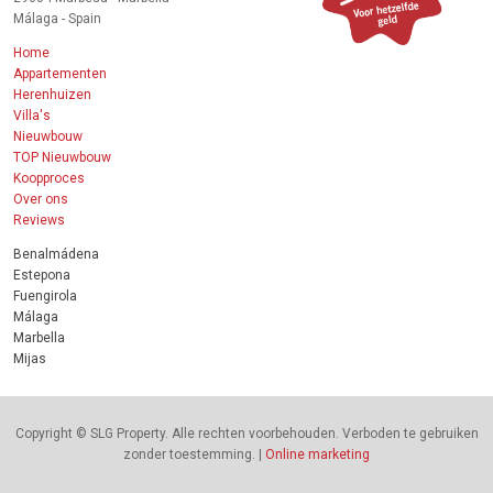
Málaga - Spain
Home
Appartementen
Herenhuizen
Villa's
Nieuwbouw
TOP Nieuwbouw
Koopproces
Over ons
Reviews
Benalmádena
Estepona
Fuengirola
Málaga
Marbella
Mijas
Copyright © SLG Property. Alle rechten voorbehouden. Verboden te gebruiken
zonder toestemming. |
Online marketing