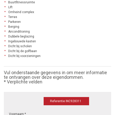
Buurtfitnessruimte
Lift
Omheind complex
Terras
Parkeren
Berging
Airconditioning
Dubbele beglazing
Ingebouwde kasten
Dicht bij scholen
Dicht bij de golfbaan
Dicht bij voorzieningen
Vul onderstaande gegevens in om meer informatie
te ontvangen over deze eigendommen.
* Verplichte velden
Referentie INC928311
Voornaam *