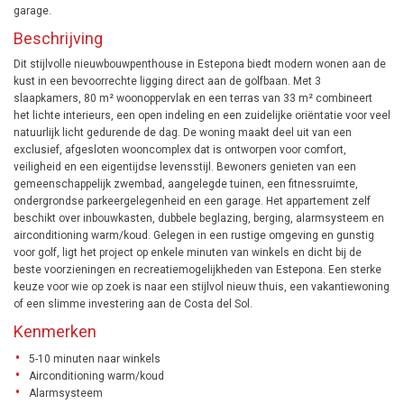
garage.
Beschrijving
Dit stijlvolle nieuwbouwpenthouse in Estepona biedt modern wonen aan de
kust in een bevoorrechte ligging direct aan de golfbaan. Met 3
slaapkamers, 80 m² woonoppervlak en een terras van 33 m² combineert
het lichte interieurs, een open indeling en een zuidelijke oriëntatie voor veel
natuurlijk licht gedurende de dag. De woning maakt deel uit van een
exclusief, afgesloten wooncomplex dat is ontworpen voor comfort,
veiligheid en een eigentijdse levensstijl. Bewoners genieten van een
gemeenschappelijk zwembad, aangelegde tuinen, een fitnessruimte,
ondergrondse parkeergelegenheid en een garage. Het appartement zelf
beschikt over inbouwkasten, dubbele beglazing, berging, alarmsysteem en
airconditioning warm/koud. Gelegen in een rustige omgeving en gunstig
voor golf, ligt het project op enkele minuten van winkels en dicht bij de
beste voorzieningen en recreatiemogelijkheden van Estepona. Een sterke
keuze voor wie op zoek is naar een stijlvol nieuw thuis, een vakantiewoning
of een slimme investering aan de Costa del Sol.
Kenmerken
5-10 minuten naar winkels
Airconditioning warm/koud
Alarmsysteem