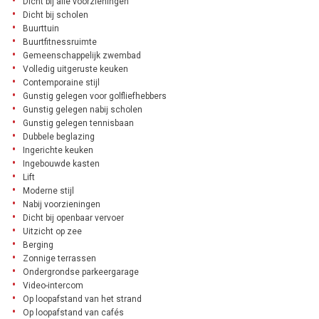
Dicht bij alle voorzieningen
Dicht bij scholen
Buurttuin
Buurtfitnessruimte
Gemeenschappelijk zwembad
Volledig uitgeruste keuken
Contemporaine stijl
Gunstig gelegen voor golfliefhebbers
Gunstig gelegen nabij scholen
Gunstig gelegen tennisbaan
Dubbele beglazing
Ingerichte keuken
Ingebouwde kasten
Lift
Moderne stijl
Nabij voorzieningen
Dicht bij openbaar vervoer
Uitzicht op zee
Berging
Zonnige terrassen
Ondergrondse parkeergarage
Video-intercom
Op loopafstand van het strand
Op loopafstand van cafés