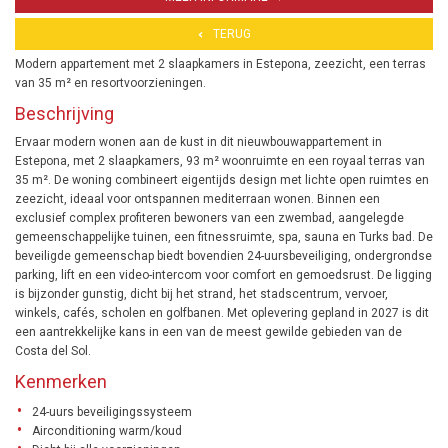
TERUG
Modern appartement met 2 slaapkamers in Estepona, zeezicht, een terras
van 35 m² en resortvoorzieningen.
Beschrijving
Ervaar modern wonen aan de kust in dit nieuwbouwappartement in
Estepona, met 2 slaapkamers, 93 m² woonruimte en een royaal terras van
35 m². De woning combineert eigentijds design met lichte open ruimtes en
zeezicht, ideaal voor ontspannen mediterraan wonen. Binnen een
exclusief complex profiteren bewoners van een zwembad, aangelegde
gemeenschappelijke tuinen, een fitnessruimte, spa, sauna en Turks bad. De
beveiligde gemeenschap biedt bovendien 24-uursbeveiliging, ondergrondse
parking, lift en een video-intercom voor comfort en gemoedsrust. De ligging
is bijzonder gunstig, dicht bij het strand, het stadscentrum, vervoer,
winkels, cafés, scholen en golfbanen. Met oplevering gepland in 2027 is dit
een aantrekkelijke kans in een van de meest gewilde gebieden van de
Costa del Sol.
Kenmerken
24-uurs beveiligingssysteem
Airconditioning warm/koud