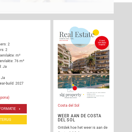
ers: 2
s: 2
ervlakte: m²
rvlakte: 76 m²
: Ja
 Ja
ear-build: 2027
epona)
Costa del Sol
FORMATIE
WEER AAN DE COSTA
TERUG
DEL SOL
Ontdek hoe het weer is aan de