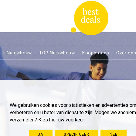
Nieuwbouw
TOP Nieuwbouw
Koopproces
Over on
We gebruiken cookies voor statistieken en advertenties o
verbeteren en u beter van dienst te zijn. Mogen we anoni
verzamelen? Kies hier uw voorkeur.
JA
SPECIFICEER
NEE