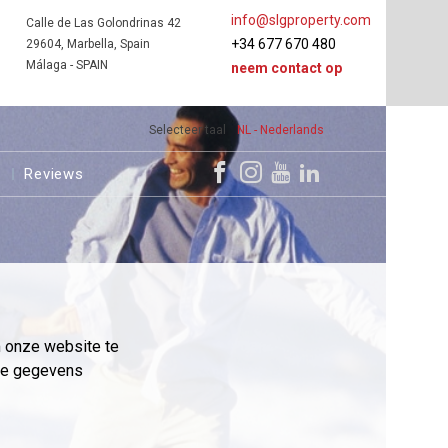
info@slgproperty.com
Calle de Las Golondrinas 42
+34 677 670 480
29604, Marbella, Spain
Málaga - SPAIN
neem contact op
Selecteer taal
NL - Nederlands
s
Reviews
m onze website te
eme gegevens