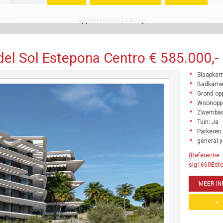
Appartement Te koop
el Sol Estepona Centro € 585.000,-
Slaapkam
Badkamer
Grond opp
Woonoppe
Zwembad
Tuin: Ja
Parkeren:
general.y
(Referentie
slg1660Est
MEER IN