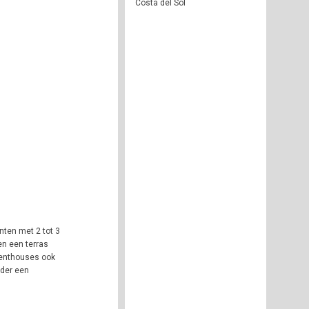
Costa del Sol
ten met 2 tot 3
en een terras
 penthouses ook
nder een