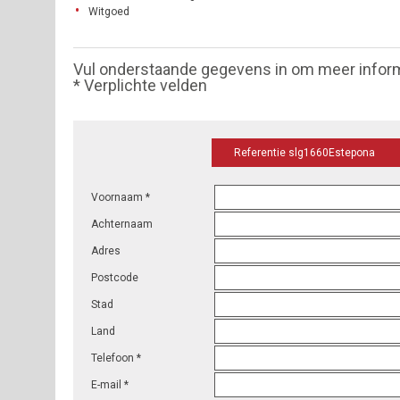
Witgoed
Vul onderstaande gegevens in om meer infor
* Verplichte velden
Referentie slg1660Estepona
Voornaam *
Achternaam
Adres
Postcode
Stad
Land
Telefoon *
E-mail *