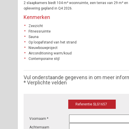
2 slaapkamers biedt 104 m² woonruimte, een terras van 29 m² en z
oplevering gepland in Q4 2026.
Kenmerken
Zeezicht
Fitnessruimte
Sauna
Op loopafstand van het strand
Nieuwbouwproject
Airconditioning warm/koud
Contemporaine stijl
Vul onderstaande gegevens in om meer infor
* Verplichte velden
Referentie SLG1657
Voornaam *
Achternaam