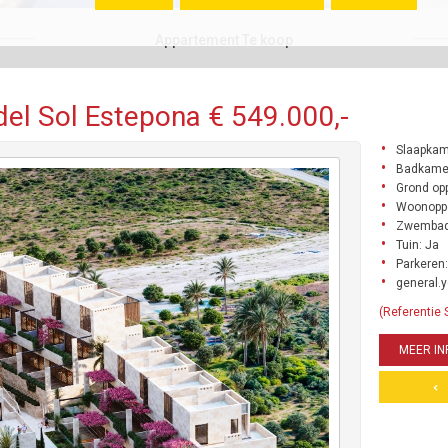
Appartement Te koop
el Sol Estepona € 549.000,-
Slaapkam
Badkame
Grond opp
Woonoppe
Zwembad
Tuin: Ja
Parkeren:
general.y
(Referentie
MEER IN