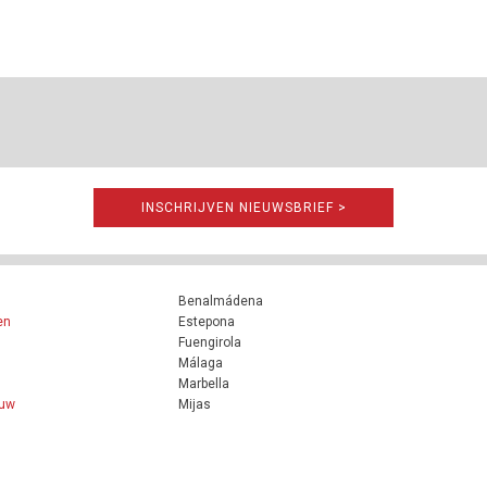
INSCHRIJVEN NIEUWSBRIEF >
Benalmádena
en
Estepona
Fuengirola
Málaga
Marbella
ouw
Mijas