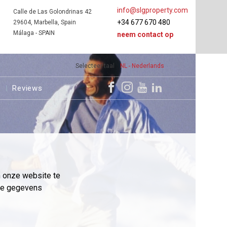
info@slgproperty.com
Calle de Las Golondrinas 42
+34 677 670 480
29604, Marbella, Spain
Málaga - SPAIN
neem contact op
Selecteer taal
NL - Nederlands
s
Reviews
m onze website te
eme gegevens