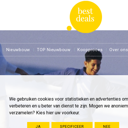
Nieuwbouw
TOP Nieuwbouw
Koopproces
Over on
We gebruiken cookies voor statistieken en advertenties o
verbeteren en u beter van dienst te zijn. Mogen we anoni
verzamelen? Kies hier uw voorkeur.
JA
SPECIFICEER
NEE