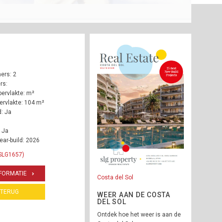
ers: 2
rs:
ervlakte: m²
rvlakte: 104 m²
: Ja
 Ja
ear-build: 2026
 SLG1657)
FORMATIE
Costa del Sol
TERUG
WEER AAN DE COSTA
DEL SOL
Ontdek hoe het weer is aan de