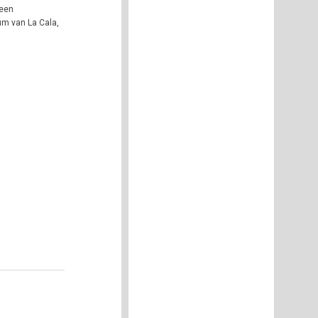
 een
um van La Cala,