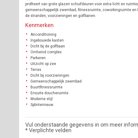
profiteert van grote glazen schuifdeuren voor extra licht en ruim
gemeenschappelijk zwembad, fitnessruimte, coworkingruimte en bev
de stranden, voorzieningen en golfbanen.
Kenmerken
Airconditioning
Ingebouwde kasten
Dicht bij de golfbaan
Omheind complex
Parkeren
Uitzicht op zee
Terras
Dicht bij voorzieningen
Gemeenschappelijk zwembad
Buurtfitnessruimte
Ensuite doucheruimte
Moderne stijl
Splinternieuw
Vul onderstaande gegevens in om meer infor
* Verplichte velden