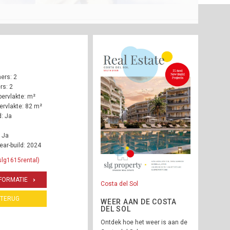
ers: 2
s: 2
ervlakte: m²
rvlakte: 82 m²
: Ja
 Ja
ear-build: 2024
slg1615rental)
FORMATIE
Costa del Sol
TERUG
WEER AAN DE COSTA
DEL SOL
Ontdek hoe het weer is aan de