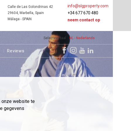
info@slgproperty.com
Calle de Las Golondrinas 42
+34 677 670 480
29604, Marbella, Spain
Málaga - SPAIN
neem contact op
Selecteer taal
NL - Nederlands
s
Reviews
m onze website te
eme gegevens