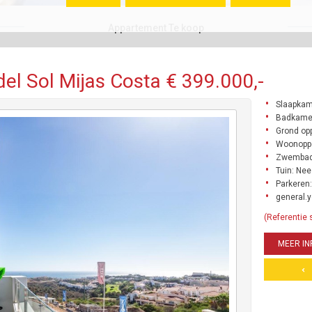
Appartement Te koop
l Sol Mijas Costa € 399.000,-
Slaapkam
Badkamer
Grond opp
Woonoppe
Zwembad
Tuin: Nee
Parkeren:
general.y
(Referentie 
MEER IN