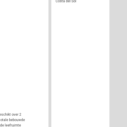
Costa del Sol
eschikt over 2
 totale bebouwde
de leefruimte