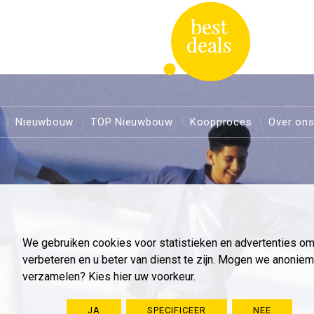
Nieuwbouw
TOP Nieuwbouw
Koopproces
Over on
We gebruiken cookies voor statistieken en advertenties o
verbeteren en u beter van dienst te zijn. Mogen we anoni
verzamelen? Kies hier uw voorkeur.
JA
SPECIFICEER
NEE