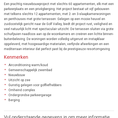
Een prachtig nieuwbouwproject met slechts 60 appartementen, elk met een
parkeerplaats en een privégberging. Het project bestaat uit vijf gebouwen
met telkens slechts 12 appartementen, met 2- en 3-slaapkamerwoningen
en penthouses met grote terrassen. Gelegen op een mooie heuvel en
zuidoostelijk gericht naar de Golf Valley, biedt dit project rust, veiligheid en
veel natuurlijk licht met spectaculair uitzicht. De terrassen sluiten via grote
schuifpuien naadloos aan op de woonkamers en creëren een lichte binnen-
buitenbeleving. De woningen worden volledig uitgerust en instapklaar
opgeleverd, met hoogwaardige materialen, verfijnde afwerkingen en een
mediterraan interieur dat perfect past bij de prestigieuze resortomgeving.
Kenmerken
Airconditioning warm/koud
Gemeenschappelijk zwembad
Nieuwbouw
Uitzicht op zee
Gunstig gelegen voor golfliefhebbers
Omheind complex
Ondergrondse parkeergarage
Berging
Vul onderstaande gegevens in om meer informatie