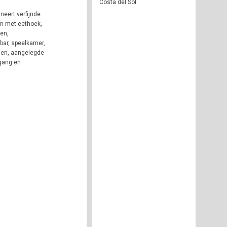
Costa del Sol
neert verfijnde
en met eethoek,
en,
bar, speelkamer,
ssen, aangelegde
egang en