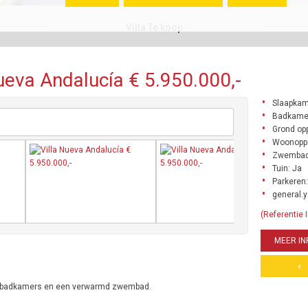
Villa Te koop
ueva Andalucía € 5.950.000,-
Slaapkam
Badkamer
Grond opp
Woonoppe
Zwembad
Tuin: Ja
Parkeren:
general.y
(Referentie
MEER IN
 6 badkamers en een verwarmd zwembad.