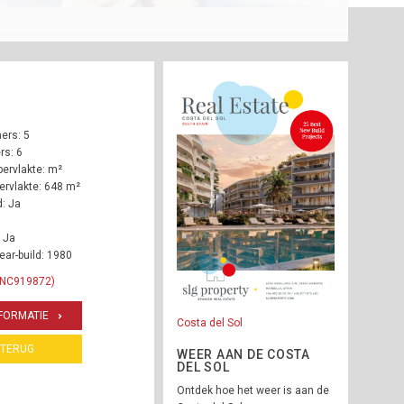
ers: 5
s: 6
ervlakte: m²
rvlakte: 648 m²
: Ja
 Ja
ear-build: 1980
 INC919872)
FORMATIE
Costa del Sol
TERUG
WEER AAN DE COSTA
DEL SOL
Ontdek hoe het weer is aan de