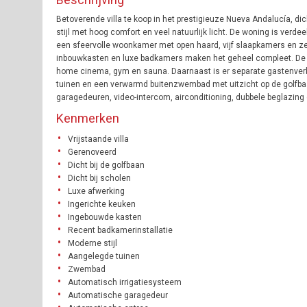
Betoverende villa te koop in het prestigieuze Nueva Andalucía, di
stijl met hoog comfort en veel natuurlijk licht. De woning is verd
een sfeervolle woonkamer met open haard, vijf slaapkamers en ze
inbouwkasten en luxe badkamers maken het geheel compleet. De b
home cinema, gym en sauna. Daarnaast is er separate gastenverbli
tuinen en een verwarmd buitenzwembad met uitzicht op de golfbaa
garagedeuren, video-intercom, airconditioning, dubbele beglazing e
Kenmerken
Vrijstaande villa
Gerenoveerd
Dicht bij de golfbaan
Dicht bij scholen
Luxe afwerking
Ingerichte keuken
Ingebouwde kasten
Recent badkamerinstallatie
Moderne stijl
Aangelegde tuinen
Zwembad
Automatisch irrigatiesysteem
Automatische garagedeur