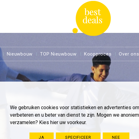
Nieuwbouw
TOP Nieuwbouw
Koopproces
Over on
We gebruiken cookies voor statistieken en advertenties o
verbeteren en u beter van dienst te zijn. Mogen we anoni
verzamelen? Kies hier uw voorkeur.
JA
SPECIFICEER
NEE