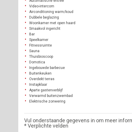
Automatische entree
Video-intercom
Airconditioning warm/koud
Dubbele beglazing
Woonkamer met open haard
Smaakvol ingericht
Bar
Speelkamer
Fitnessruimte
Sauna
Thuisbioscoop
Domotica
Ingebouwde barbecue
Buitenkeuken
Overdekt terras
Instapklaar
Aparte gastenverblijf
Verwarmd buitenzwembad
Elektrische zonwering
Vul onderstaande gegevens in om meer infor
* Verplichte velden