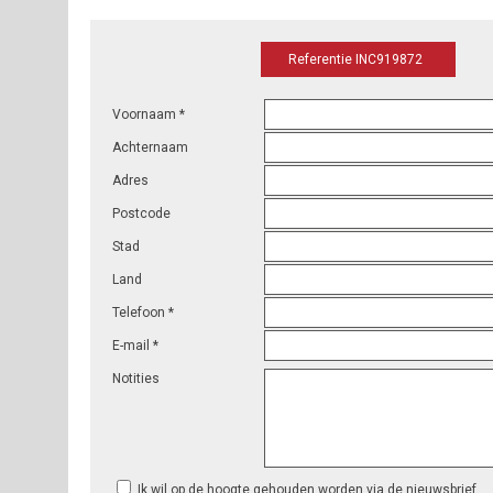
Referentie INC919872
Voornaam *
Achternaam
Adres
Postcode
Stad
Land
Telefoon *
E-mail *
Notities
Ik wil op de hoogte gehouden worden via de nieuwsbrief