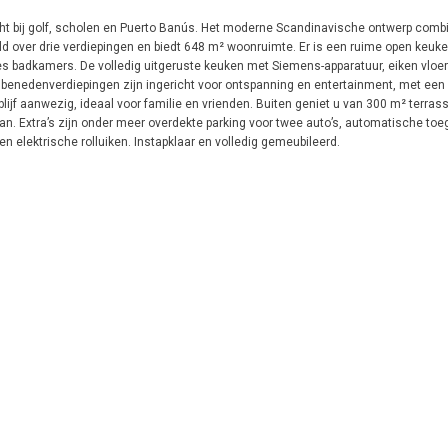
cht bij golf, scholen en Puerto Banús. Het moderne Scandinavische ontwerp combi
eeld over drie verdiepingen en biedt 648 m² woonruimte. Er is een ruime open keuk
s badkamers. De volledig uitgeruste keuken met Siemens-apparatuur, eiken vloer
enedenverdiepingen zijn ingericht voor ontspanning en entertainment, met een 
jf aanwezig, ideaal voor familie en vrienden. Buiten geniet u van 300 m² terra
n. Extra’s zijn onder meer overdekte parking voor twee auto’s, automatische to
n elektrische rolluiken. Instapklaar en volledig gemeubileerd.