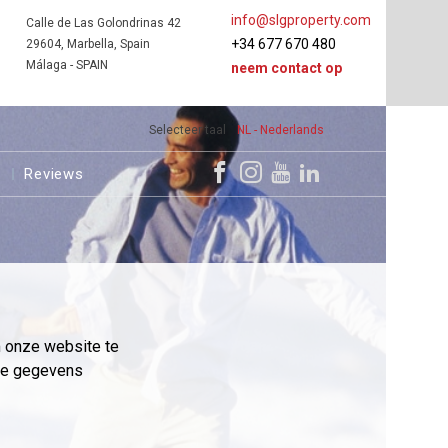
info@slgproperty.com
Calle de Las Golondrinas 42
+34 677 670 480
29604, Marbella, Spain
Málaga - SPAIN
neem contact op
Selecteer taal
NL - Nederlands
s
Reviews
m onze website te
eme gegevens