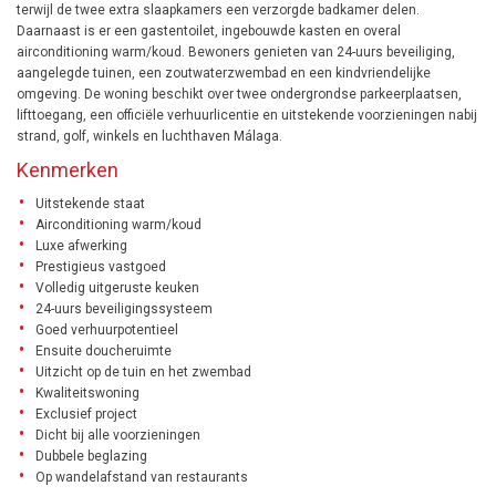
terwijl de twee extra slaapkamers een verzorgde badkamer delen.
Daarnaast is er een gastentoilet, ingebouwde kasten en overal
airconditioning warm/koud. Bewoners genieten van 24-uurs beveiliging,
aangelegde tuinen, een zoutwaterzwembad en een kindvriendelijke
omgeving. De woning beschikt over twee ondergrondse parkeerplaatsen,
lifttoegang, een officiële verhuurlicentie en uitstekende voorzieningen nabij
strand, golf, winkels en luchthaven Málaga.
Kenmerken
Uitstekende staat
Airconditioning warm/koud
Luxe afwerking
Prestigieus vastgoed
Volledig uitgeruste keuken
24-uurs beveiligingssysteem
Goed verhuurpotentieel
Ensuite doucheruimte
Uitzicht op de tuin en het zwembad
Kwaliteitswoning
Exclusief project
Dicht bij alle voorzieningen
Dubbele beglazing
Op wandelafstand van restaurants