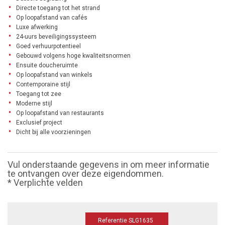
Directe toegang tot het strand
Op loopafstand van cafés
Luxe afwerking
24-uurs beveiligingssysteem
Goed verhuurpotentieel
Gebouwd volgens hoge kwaliteitsnormen
Ensuite doucheruimte
Op loopafstand van winkels
Contemporaine stijl
Toegang tot zee
Moderne stijl
Op loopafstand van restaurants
Exclusief project
Dicht bij alle voorzieningen
Vul onderstaande gegevens in om meer informatie
te ontvangen over deze eigendommen.
* Verplichte velden
Referentie SLG1635