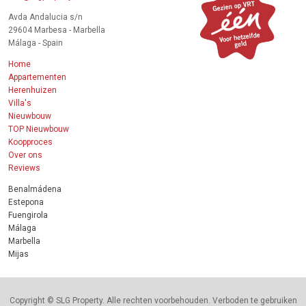
Avda Andalucia s/n
29604 Marbesa - Marbella
Málaga - Spain
Home
Appartementen
Herenhuizen
Villa's
Nieuwbouw
TOP Nieuwbouw
Koopproces
Over ons
Reviews
Benalmádena
Estepona
Fuengirola
Málaga
Marbella
Mijas
Copyright © SLG Property. Alle rechten voorbehouden. Verboden te gebruiken