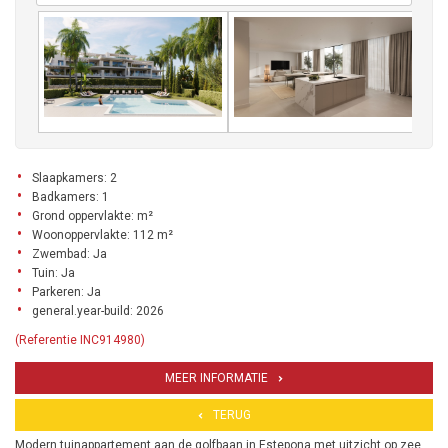
Slaapkamers: 2
Badkamers: 1
Grond oppervlakte: m²
Woonoppervlakte: 112 m²
Zwembad: Ja
Tuin: Ja
Parkeren: Ja
general.year-build: 2026
(Referentie INC914980)
MEER INFORMATIE
TERUG
Modern tuinappartement aan de golfbaan in Estepona met uitzicht op zee,