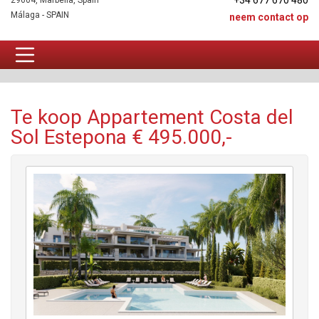
+34 677 670 480
29604, Marbella, Spain
Málaga - SPAIN
neem contact op
Appartement Te koop
Te koop Appartement Costa del
Sol Estepona € 495.000,-