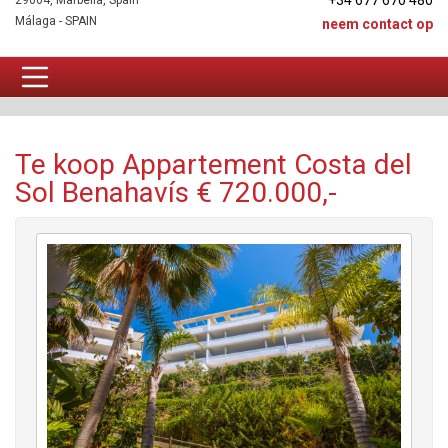
+34 677 670 480
29604, Marbella, Spain
Málaga - SPAIN
neem contact op
Appartement Te koop
Te koop Appartement Costa del
Sol Benahavís € 720.000,-