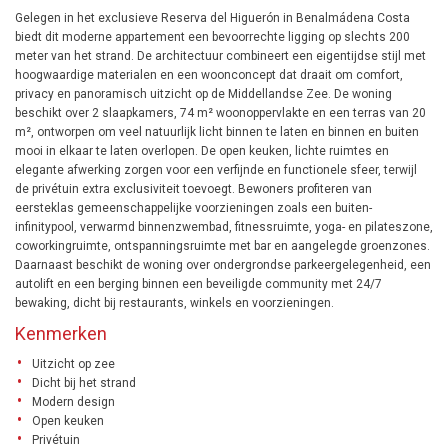
Gelegen in het exclusieve Reserva del Higuerón in Benalmádena Costa
biedt dit moderne appartement een bevoorrechte ligging op slechts 200
meter van het strand. De architectuur combineert een eigentijdse stijl met
hoogwaardige materialen en een woonconcept dat draait om comfort,
privacy en panoramisch uitzicht op de Middellandse Zee. De woning
beschikt over 2 slaapkamers, 74 m² woonoppervlakte en een terras van 20
m², ontworpen om veel natuurlijk licht binnen te laten en binnen en buiten
mooi in elkaar te laten overlopen. De open keuken, lichte ruimtes en
elegante afwerking zorgen voor een verfijnde en functionele sfeer, terwijl
de privétuin extra exclusiviteit toevoegt. Bewoners profiteren van
eersteklas gemeenschappelijke voorzieningen zoals een buiten-
infinitypool, verwarmd binnenzwembad, fitnessruimte, yoga- en pilateszone,
coworkingruimte, ontspanningsruimte met bar en aangelegde groenzones.
Daarnaast beschikt de woning over ondergrondse parkeergelegenheid, een
autolift en een berging binnen een beveiligde community met 24/7
bewaking, dicht bij restaurants, winkels en voorzieningen.
Kenmerken
Uitzicht op zee
Dicht bij het strand
Modern design
Open keuken
Privétuin