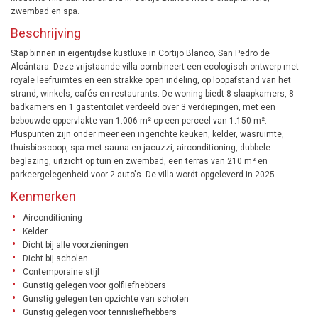
zwembad en spa.
Beschrijving
Stap binnen in eigentijdse kustluxe in Cortijo Blanco, San Pedro de
Alcántara. Deze vrijstaande villa combineert een ecologisch ontwerp met
royale leefruimtes en een strakke open indeling, op loopafstand van het
strand, winkels, cafés en restaurants. De woning biedt 8 slaapkamers, 8
badkamers en 1 gastentoilet verdeeld over 3 verdiepingen, met een
bebouwde oppervlakte van 1.006 m² op een perceel van 1.150 m².
Pluspunten zijn onder meer een ingerichte keuken, kelder, wasruimte,
thuisbioscoop, spa met sauna en jacuzzi, airconditioning, dubbele
beglazing, uitzicht op tuin en zwembad, een terras van 210 m² en
parkeergelegenheid voor 2 auto's. De villa wordt opgeleverd in 2025.
Kenmerken
Airconditioning
Kelder
Dicht bij alle voorzieningen
Dicht bij scholen
Contemporaine stijl
Gunstig gelegen voor golfliefhebbers
Gunstig gelegen ten opzichte van scholen
Gunstig gelegen voor tennisliefhebbers