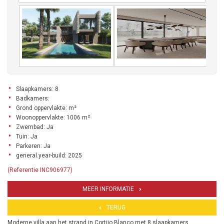
Slaapkamers: 8
Badkamers:
Grond oppervlakte: m²
Woonoppervlakte: 1006 m²
Zwembad: Ja
Tuin: Ja
Parkeren: Ja
general.year-build: 2025
(Referentie INC906977)
MEER INFORMATIE
TERUG
Moderne villa aan het strand in Cortijo Blanco met 8 slaapkamers,