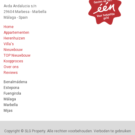
Avda Andalucia s/n
29604 Marbesa - Marbella
Málaga - Spain
Home
Appartementen
Herenhuizen
Villa's
Nieuwbouw
TOP Nieuwbouw
Koopproces
Over ons
Reviews
Benalmádena
Estepona
Fuengirola
Málaga
Marbella
Mijas
Copyright © SLG Property. Alle rechten voorbehouden. Verboden te gebruiken