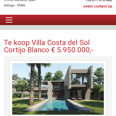
+34 677 670 480
29604, Marbella, Spain
Málaga - SPAIN
neem contact op
Villa Te koop
Te koop Villa Costa del Sol
Cortijo Blanco € 5.950.000,-