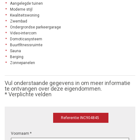
Aangelegde tuinen
Moderne stijl
Kwaliteitswoning
Zwembad
Ondergrondse parkeergarage
Video-intercom
Domoticasysteem
Buurtfitnessruimte
Sauna
Berging
Zonnepanelen
Vul onderstaande gegevens in om meer informatie
te ontvangen over deze eigendommen.
* Verplichte velden
Referentie INC904845
Voornaam *