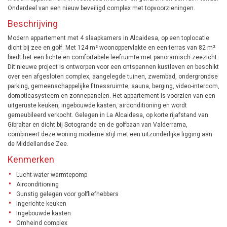
Onderdeel van een nieuw beveiligd complex met topvoorzieningen.
Beschrijving
Modern appartement met 4 slaapkamers in Alcaidesa, op een toplocatie
dicht bij zee en golf. Met 124 m² woonoppervlakte en een terras van 82 m²
biedt het een lichte en comfortabele leefruimte met panoramisch zeezicht.
Dit nieuwe project is ontworpen voor een ontspannen kustleven en beschikt
over een afgesloten complex, aangelegde tuinen, zwembad, ondergrondse
parking, gemeenschappelijke fitnessruimte, sauna, berging, video-intercom,
domoticasysteem en zonnepanelen. Het appartement is voorzien van een
uitgeruste keuken, ingebouwde kasten, airconditioning en wordt
gemeubileerd verkocht. Gelegen in La Alcaidesa, op korte rijafstand van
Gibraltar en dicht bij Sotogrande en de golfbaan van Valderrama,
combineert deze woning moderne stijl met een uitzonderlijke ligging aan
de Middellandse Zee.
Kenmerken
Lucht-water warmtepomp
Airconditioning
Gunstig gelegen voor golfliefhebbers
Ingerichte keuken
Ingebouwde kasten
Omheind complex