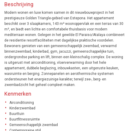
Beschrijving
Modern wonen en luxe komen samen in dit nieuwbouwproject in het
prestigieuze Golden Triangle-gebied van Estepona. Het appartement
beschikt over 3 slaapkamers, 143 m² woonoppervlak en een terras van 30
m², en biedt een lichte en comfortabele thuisbasis voor modern
mediterraan wonen. Gelegen in het gewilde El Paraiso/Atalaya combineert
de residentie resortfaciliteiten met dagelijkse praktische voordelen.
Bewoners genieten van een gemeenschappelijk zwembad, verwarmd
binnenzwembad, kinderbad, gym, jacuzzi, gemeenschappelijke tuin,
ondergrondse parking en lift, binnen een kleinschalig complex. De woning
is uitgerust met airconditioning, vloerverwarming door het hele
appartement, dubbele beglazing, inbouwkasten, een uitgeruste keuken,
wasruimte en berging. Zonnepanelen en aerothermische systemen
ondersteunen het energiezuinige karakter, terwijl zee-, berg- en
zwembadzicht het geheel compleet maken.
Kenmerken
Airconditioning
Kinderzwembad
Buurttuin
Buurtfitnessruimte
Gemeenschappelijk zwembad
Contemporaine stijl