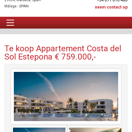
+34 677 670 480
29604, Marbella, Spain
Málaga - SPAIN
neem contact op
Appartement Te koop
Te koop Appartement Costa del
Sol Estepona € 759.000,-